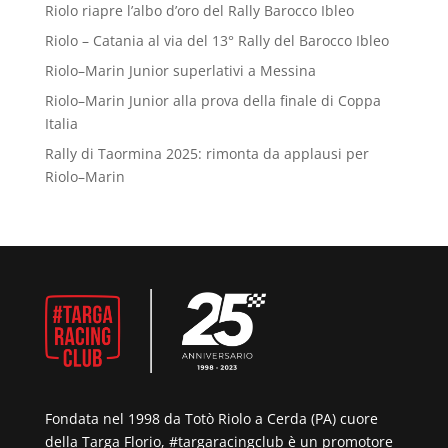
Riolo riapre l’albo d’oro del Rally Barocco Ibleo
Riolo – Catania al via del 13° Rally del Barocco Ibleo
Riolo–Marin Junior superlativi a Messina
Riolo–Marin Junior alla prova della finale di Coppa
Italia
Rally di Taormina 2025: rimonta da applausi per
Riolo–Marin
Fondata nel 1998 da Totò Riolo a Cerda (PA) cuore
della Targa Florio, #targaracingclub è un promotore