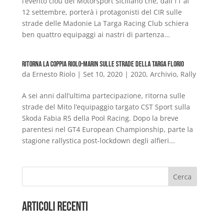
l’evento clou del Motorsport Siciliano che, dall’11 al
12 settembre, porterà i protagonisti del CIR sulle
strade delle Madonie La Targa Racing Club schiera
ben quattro equipaggi ai nastri di partenza...
Ritorna la coppia Riolo-Marin sulle strade della Targa Florio
da
Ernesto Riolo
|
Set 10, 2020
|
2020
,
Archivio
,
Rally
A sei anni dall’ultima partecipazione, ritorna sulle
strade del Mito l’equipaggio targato CST Sport sulla
Skoda Fabia R5 della Pool Racing. Dopo la breve
parentesi nel GT4 European Championship, parte la
stagione rallystica post-lockdown degli alfieri...
Cerca
Articoli Recenti