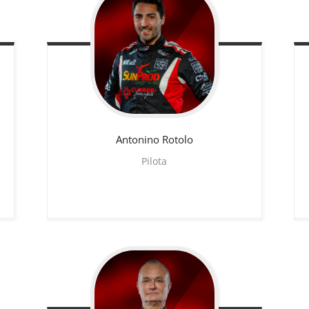
Antonino
Rotolo
Pilota