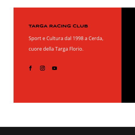
TARGA RACING CLUB
Sport e Cultura dal 1998 a Cerda,
cuore della Targa Florio.