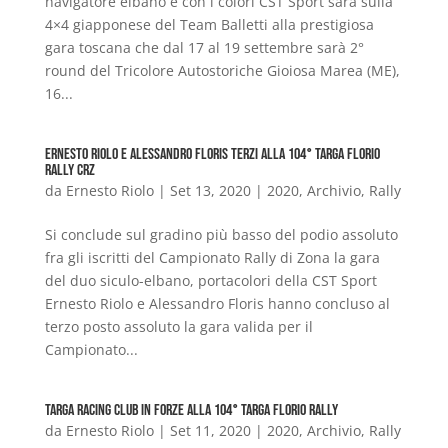
navigatore elbano e con i colori CST Sport sarà sulla
4×4 giapponese del Team Balletti alla prestigiosa
gara toscana che dal 17 al 19 settembre sarà 2°
round del Tricolore Autostoriche Gioiosa Marea (ME),
16...
Ernesto Riolo e Alessandro Floris terzi alla 104° Targa Florio
Rally CRZ
da
Ernesto Riolo
|
Set 13, 2020
|
2020
,
Archivio
,
Rally
Si conclude sul gradino più basso del podio assoluto
fra gli iscritti del Campionato Rally di Zona la gara
del duo siculo-elbano, portacolori della CST Sport
Ernesto Riolo e Alessandro Floris hanno concluso al
terzo posto assoluto la gara valida per il
Campionato...
Targa Racing Club in forze alla 104° Targa Florio Rally
da
Ernesto Riolo
|
Set 11, 2020
|
2020
,
Archivio
,
Rally