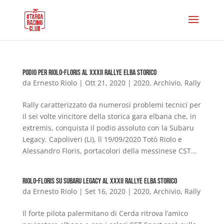
Podio per Riolo-Floris al XXXII Rallye Elba Storico
da
Ernesto Riolo
|
Ott 21, 2020
|
2020
,
Archivio
,
Rally
Rally caratterizzato da numerosi problemi tecnici per
il sei volte vincitore della storica gara elbana che, in
extremis, conquista il podio assoluto con la Subaru
Legacy. Capoliveri (LI), lì 19/09/2020 Totò Riolo e
Alessandro Floris, portacolori della messinese CST...
Riolo-Floris su Subaru Legacy al XXXII Rallye Elba Storico
da
Ernesto Riolo
|
Set 16, 2020
|
2020
,
Archivio
,
Rally
Il forte pilota palermitano di Cerda ritrova l’amico