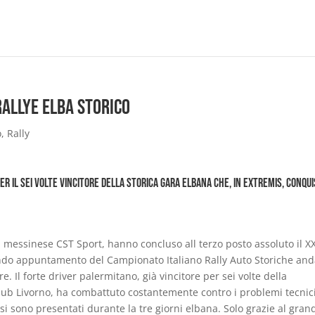
Rallye Elba Storico
o
,
Rally
r il sei volte vincitore della storica gara elbana che, in extremis, conqu
la messinese CST Sport, hanno concluso all terzo posto assoluto il XX
condo appuntamento del Campionato Italiano Rally Auto Storiche and
e. Il forte driver palermitano, già vincitore per sei volte della
Club Livorno, ha combattuto costantemente contro i problemi tecnic
 sono presentati durante la tre giorni elbana. Solo grazie al gran