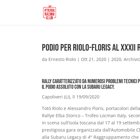
Podio per Riolo-Floris al XXXII 
da
Ernesto Riolo
|
Ott 21, 2020
|
2020
,
Archivi
Rally caratterizzato da numerosi problemi tecnici pe
il podio assoluto con la Subaru Legacy.
Capoliveri (LI), lì 19/09/2020
Totò Riolo e Alessandro Floris, portacolori del
Rallye Elba Storico – Trofeo Locman Italy, se
in scena sull’isola toscana dal 17 al 19 settembr
prestigiosa gara organizzata dall’Automobile 
alla Subaru Legacy di 4° Raggruppamento che si