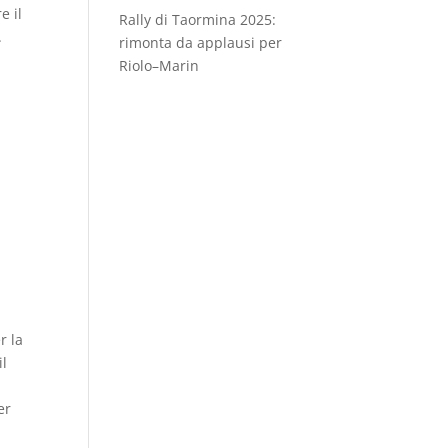
e il
Rally di Taormina 2025:
.
rimonta da applausi per
Riolo–Marin
r la
il
er