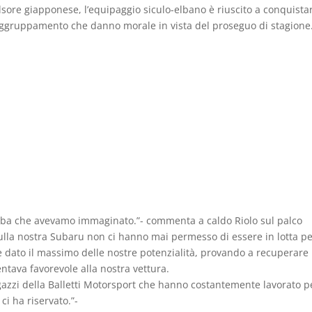
sore giapponese, l’equipaggio siculo-elbano è riuscito a conquistar
raggruppamento che danno morale in vista del proseguo di stagione
D’Elba che avevamo immaginato.”- commenta a caldo Riolo sul palco
sulla nostra Subaru non ci hanno mai permesso di essere in lotta pe
dato il massimo delle nostre potenzialità, provando a recuperare 
entava favorevole alla nostra vettura.
agazzi della Balletti Motorsport che hanno costantemente lavorato p
ci ha riservato.”-