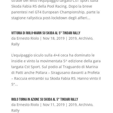
strade del Mito l’equipaggio targato CST Sport sulla
Skoda Fabia R5 della Pool Racing. Dopo la breve
parentesi nel GT4 European Championship, parte la
stagione rallystica post-lockdown degli alfieri...
Vittoria di Riolo-Marin su Skoda al 5° Tindari Rally
da
Ernesto Riolo
|
Nov 18, 2019
|
2019
,
Archivio
,
Rally
L’equipaggio siculo sulla 4×4 ceca ha dominato le
insidie e vinto la movimentata 5^ edizione della gara
targata Cst Sport. Sul podio al Traguardo di Marina
di Patti anche Pollara – Siragusano davanti a Profeta
– Raccuia entrambi su Skoda Fabia R5. Hanno vinto il
5°...
Riolo torna in azione su Skoda al 5° Tindari Rally
da
Ernesto Riolo
|
Nov 11, 2019
|
2019
,
Archivio
,
Rally