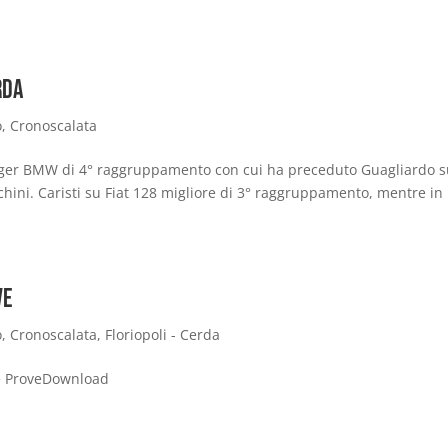
rda
o
,
Cronoscalata
tenger BMW di 4° raggruppamento con cui ha preceduto Guagliardo 
ini. Caristi su Fiat 128 migliore di 3° raggruppamento, mentre in 
ve
o
,
Cronoscalata
,
Floriopoli - Cerda
le ProveDownload