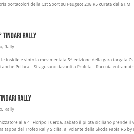
ris portacolori della Cst Sport su Peugeot 208 R5 curata dalla I.M.
° Tindari Rally
io
,
Rally
le insidie e vinto la movimentata 5^ edizione della gara targata Cs
ti anche Pollara – Siragusano davanti a Profeta – Raccuia entrambi 
Tindari Rally
io
,
Rally
zzatore alla 4° Floripoli Cerda, sabato il pilota siciliano prende il 
a tappa del Trofeo Rally Sicilia, al volante della Skoda Fabia R5 by 