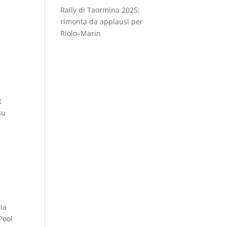
Rally di Taormina 2025:
rimonta da applausi per
Riolo–Marin
t
su
via
Pool