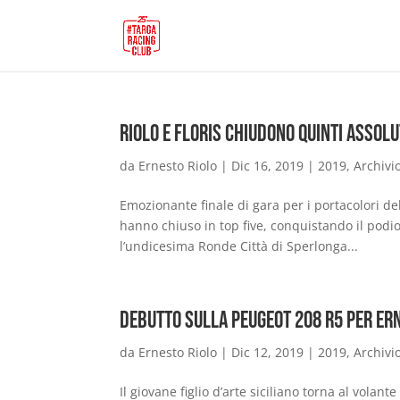
Riolo e Floris chiudono quinti assolu
da
Ernesto Riolo
|
Dic 16, 2019
|
2019
,
Archivi
Emozionante finale di gara per i portacolori del
hanno chiuso in top five, conquistando il podi
l’undicesima Ronde Città di Sperlonga...
Debutto sulla Peugeot 208 R5 per Er
da
Ernesto Riolo
|
Dic 12, 2019
|
2019
,
Archivi
Il giovane figlio d’arte siciliano torna al vola