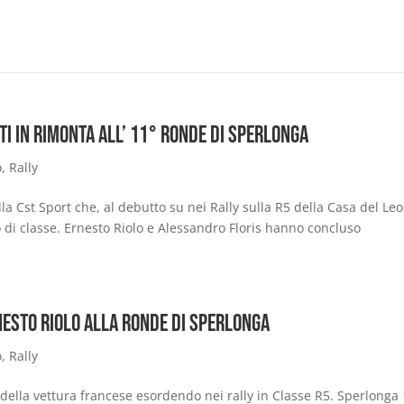
ti in rimonta all’ 11° Ronde di Sperlonga
o
,
Rally
la Cst Sport che, al debutto su nei Rally sulla R5 della Casa del Le
o di classe. Ernesto Riolo e Alessandro Floris hanno concluso
nesto Riolo alla Ronde di Sperlonga
o
,
Rally
nte della vettura francese esordendo nei rally in Classe R5. Sperlonga