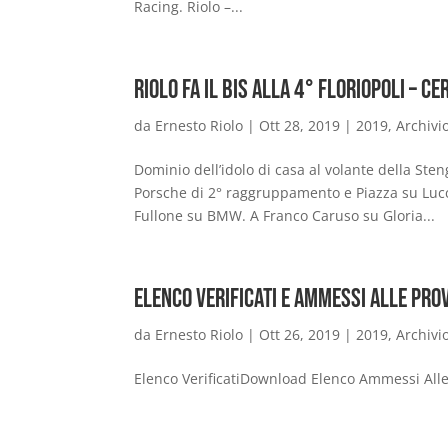
Racing. Riolo –...
Riolo fa il bis alla 4° Floriopoli – Ce
da
Ernesto Riolo
|
Ott 28, 2019
|
2019
,
Archivi
Dominio dell’idolo di casa al volante della S
Porsche di 2° raggruppamento e Piazza su Lucch
Fullone su BMW. A Franco Caruso su Gloria...
Elenco Verificati e Ammessi alle Pro
da
Ernesto Riolo
|
Ott 26, 2019
|
2019
,
Archivi
Elenco VerificatiDownload Elenco Ammessi Al