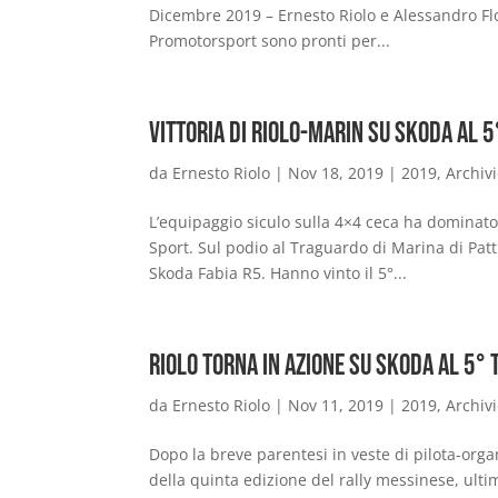
Dicembre 2019 – Ernesto Riolo e Alessandro Flo
Promotorsport sono pronti per...
Vittoria di Riolo-Marin su Skoda al 5
da
Ernesto Riolo
|
Nov 18, 2019
|
2019
,
Archiv
L’equipaggio siculo sulla 4×4 ceca ha dominato 
Sport. Sul podio al Traguardo di Marina di Pat
Skoda Fabia R5. Hanno vinto il 5°...
Riolo torna in azione su Skoda al 5° 
da
Ernesto Riolo
|
Nov 11, 2019
|
2019
,
Archiv
Dopo la breve parentesi in veste di pilota-organi
della quinta edizione del rally messinese, ultim