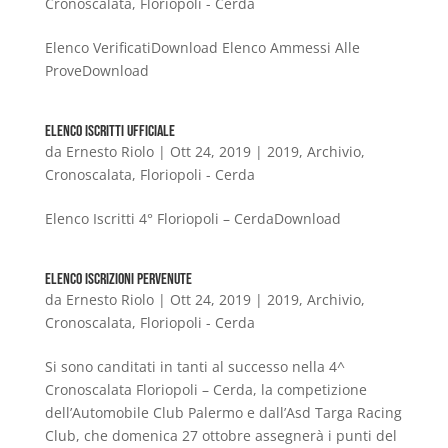
Cronoscalata
,
Floriopoli - Cerda
Elenco VerificatiDownload Elenco Ammessi Alle
ProveDownload
Elenco Iscritti Ufficiale
da
Ernesto Riolo
|
Ott 24, 2019
|
2019
,
Archivio
,
Cronoscalata
,
Floriopoli - Cerda
Elenco Iscritti 4° Floriopoli – CerdaDownload
Elenco Iscrizioni Pervenute
da
Ernesto Riolo
|
Ott 24, 2019
|
2019
,
Archivio
,
Cronoscalata
,
Floriopoli - Cerda
Si sono canditati in tanti al successo nella 4^
Cronoscalata Floriopoli – Cerda, la competizione
dell’Automobile Club Palermo e dall’Asd Targa Racing
Club, che domenica 27 ottobre assegnerà i punti del