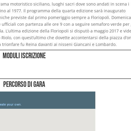
rama motoristico siciliano, luoghi sacri dove sono andati in scena i
sino al 1977. Il programma della quarta edizione sarà inaugurato
ecniche previste dal primo pomeriggio sempre a Floriopoli. Domenic
e ufficiali con partenza alle ore 9 con a seguire semaforo verde per
da. L’ultima edizione della Floriopoli si disputò a maggio 2017 e vid
 Riolo, con quest’ultimo che dovette accontentarsi della piazza d’o
 trionfare fu Reina davanti ai nisseni Giancani e Lombardo.
Moduli Iscrizione
Percorso di Gara