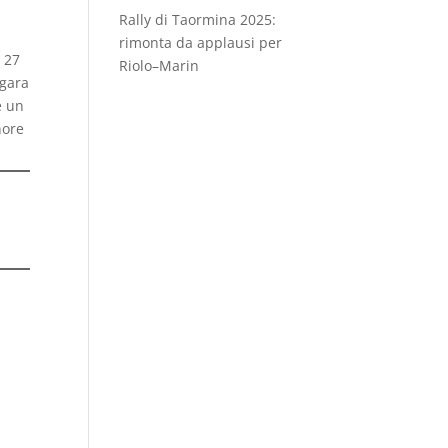
Rally di Taormina 2025:
rimonta da applausi per
a 27
Riolo–Marin
 gara
e un
nore