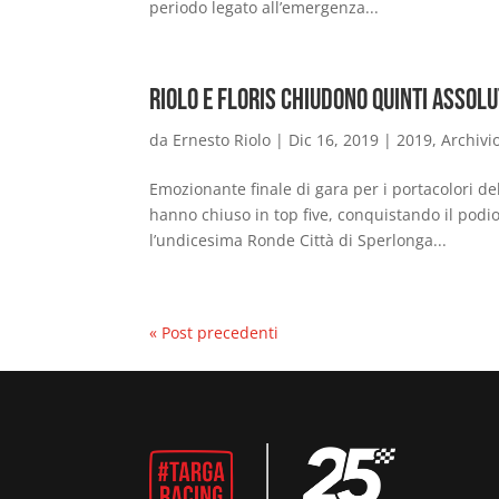
periodo legato all’emergenza...
Riolo e Floris chiudono quinti assolu
da
Ernesto Riolo
|
Dic 16, 2019
|
2019
,
Archivi
Emozionante finale di gara per i portacolori del
hanno chiuso in top five, conquistando il podi
l’undicesima Ronde Città di Sperlonga...
« Post precedenti