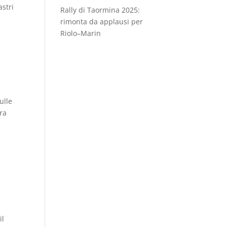
astri
Rally di Taormina 2025:
rimonta da applausi per
Riolo–Marin
ulle
ara
il