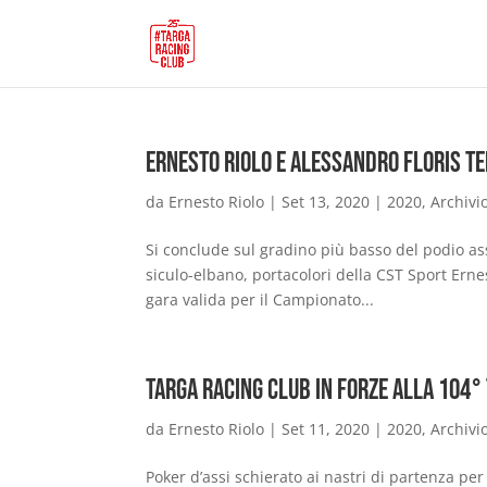
Ernesto Riolo e Alessandro Floris te
da
Ernesto Riolo
|
Set 13, 2020
|
2020
,
Archivi
Si conclude sul gradino più basso del podio ass
siculo-elbano, portacolori della CST Sport Erne
gara valida per il Campionato...
Targa Racing Club in forze alla 104°
da
Ernesto Riolo
|
Set 11, 2020
|
2020
,
Archivi
Poker d’assi schierato ai nastri di partenza per