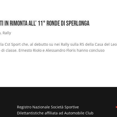
ti in rimonta all’ 11° Ronde di Sperlonga
o
,
Rally
la Cst Sport che, al debutto su nei Rally sulla R5 della Casa del Le
o di classe. Ernesto Riolo e Alessandro Floris hanno concluso
Registro Nazionale Società Sportive
Dilettantistiche affiliata ad
Automobile Club