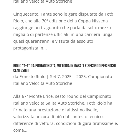
Italiano Velocità Auto Storiche
Cinquecento. Tante sono le gare disputate da Totò
Riolo, che alla 70ª edizione della Coppa Nissena
raggiunge un traguardo che parla da solo: mezzo
migliaio di partenze ufficiali, in una carriera lunga
quasi quarant’anni e vissuta da assoluto
protagonista in...
Riolo “1-1” da protagonista, vittoria in Gara 1 e secondo per pochi
centesimi
da
Ernesto Riolo
|
Set 7, 2025
|
2025
,
Campionato
Italiano Velocità Auto Storiche
Alla 67ª Monte Erice, sesto round del Campionato
Italiano Velocità Salita Auto Storiche, Totò Riolo ha
firmato una prestazione di altissimo livello,
valorizzata ancora di più dal contesto tecnico:
differenze di vettura, condizioni di gara tiratissime e,
come...