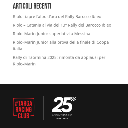
Articoli Recenti
Riolo riapre l’albo d’oro del Rally Barocco Ibleo
Riolo – Catania al via del 13° Rally del Barocco Ibleo
Riolo–Marin Junior superlativi a Messina
Riolo–Marin Junior alla prova della finale di Coppa
Italia
Rally di Taormina 2025: rimonta da applausi per
Riolo–Marin