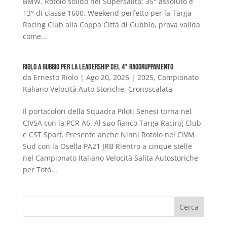
BMW. Rotolo solido nel Supersalita: 35° assoluto e
13° di classe 1600. Weekend perfetto per la Targa
Racing Club alla Coppa Città di Gubbio, prova valida
come...
Riolo a Gubbio per la leadership del 4° Raggruppamento
da
Ernesto Riolo
|
Ago 20, 2025
|
2025
,
Campionato
Italiano Velocità Auto Storiche
,
Cronoscalata
Il portacolori della Squadra Piloti Senesi torna nel
CIVSA con la PCR A6. Al suo fianco Targa Racing Club
e CST Sport. Presente anche Ninni Rotolo nel CIVM
Sud con la Osella PA21 JRB Rientro a cinque stelle
nel Campionato Italiano Velocità Salita Autostoriche
per Totò...
Cerca