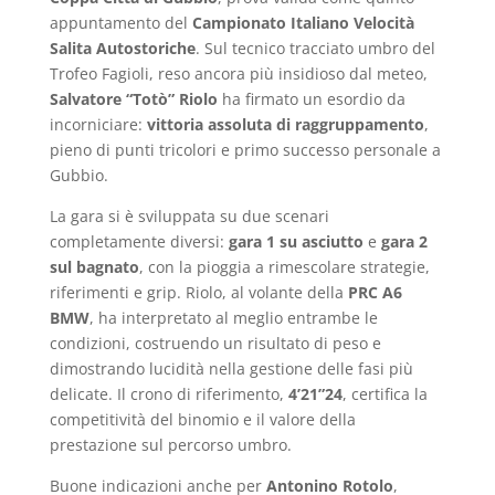
appuntamento del
Campionato Italiano Velocità
Salita Autostoriche
. Sul tecnico tracciato umbro del
Trofeo Fagioli, reso ancora più insidioso dal meteo,
Salvatore “Totò” Riolo
ha firmato un esordio da
incorniciare:
vittoria assoluta di raggruppamento
,
pieno di punti tricolori e primo successo personale a
Gubbio.
La gara si è sviluppata su due scenari
completamente diversi:
gara 1 su asciutto
e
gara 2
sul bagnato
, con la pioggia a rimescolare strategie,
riferimenti e grip. Riolo, al volante della
PRC A6
BMW
, ha interpretato al meglio entrambe le
condizioni, costruendo un risultato di peso e
dimostrando lucidità nella gestione delle fasi più
delicate. Il crono di riferimento,
4’21”24
, certifica la
competitività del binomio e il valore della
prestazione sul percorso umbro.
Buone indicazioni anche per
Antonino Rotolo
,