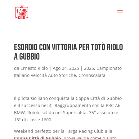
Esordio con vittoria per Totò Riolo
a Gubbio
da
Ernesto Riolo
|
Ago 24, 2025
|
2025
,
Campionato
Italiano Velocità Auto Storiche
,
Cronoscalata
Il pilota siciliano conquista la Coppa Città di Gubbio
e il successo nel 4° Raggruppamento con la PRC A6
BMW. Rotolo solido nel Supersalita: 35° assoluto e
13° di classe 1600.
Weekend perfetto per la Targa Racing Club alla
Coppa Città di Gubbio
, prova valida come quinto