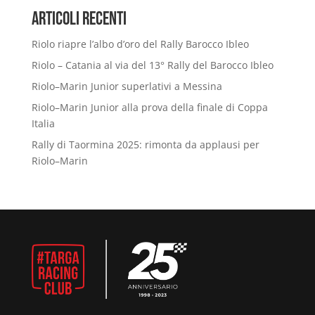
Articoli Recenti
Riolo riapre l’albo d’oro del Rally Barocco Ibleo
Riolo – Catania al via del 13° Rally del Barocco Ibleo
Riolo–Marin Junior superlativi a Messina
Riolo–Marin Junior alla prova della finale di Coppa
Italia
Rally di Taormina 2025: rimonta da applausi per
Riolo–Marin