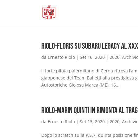
Riolo-Floris su Subaru Legacy al XXX
da
Ernesto Riolo
|
Set 16, 2020
|
2020
,
Archivi
Il forte pilota palermitano di Cerda ritrova l’a
giapponese del Team Balletti alla prestigiosa 
Autostoriche Gioiosa Marea (ME), 16...
Riolo-Marin quinti in rimonta al tra
da
Ernesto Riolo
|
Set 13, 2020
|
2020
,
Archivi
Dopo lo scratch sulla P.S.7, quinta posizione fi