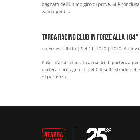
bagnato dell’ultimo giro di prove. Si è conclusa
valida per il...
Targa Racing Club in forze alla 104°
da
Ernesto Riolo
|
Set 11, 2020
|
2020
,
Archivi
Poker d’assi schierato ai nastri di partenza per
porterà i protagonisti del CIR sulle strade de
di partenza...