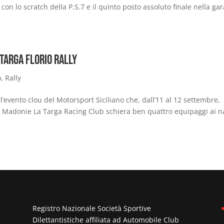
 con lo scratch della P.S.7 e il quinto posto assoluto finale nella ga
 Targa Florio Rally
o
,
Rally
 l’evento clou del Motorsport Siciliano che, dall’11 al 12 settembre,
lle Madonie La Targa Racing Club schiera ben quattro equipaggi ai n
Registro Nazionale Società Sportive
Dilettantistiche affiliata ad
Automobile Club