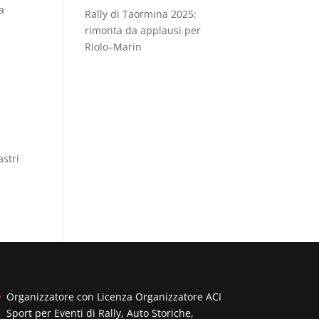
ra
Rally di Taormina 2025:
rimonta da applausi per
Riolo–Marin
astri
Organizzatore con Licenza Organizzatore ACI
Sport per Eventi di Rally, Auto Storiche,