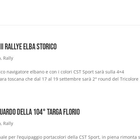
II Rallye Elba Storico
o
,
Rally
mico navigatore elbano e con i colori CST Sport sarà sulla 4×4
gara toscana che dal 17 al 19 settembre sarà 2° round del Tricolore
guardo della 104° Targa Florio
o
,
Rally
nale per l’equipaggio portacolori della CST Sport, in piena rimonta 