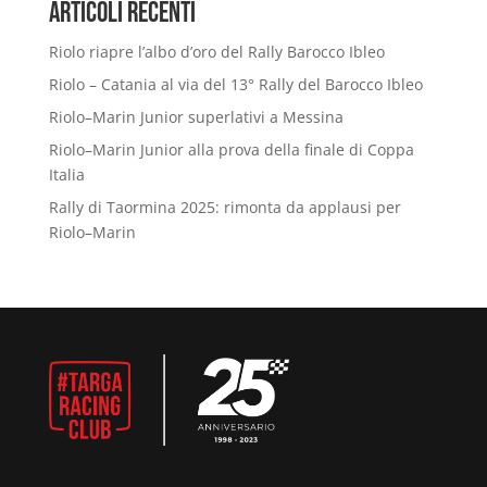
Articoli Recenti
Riolo riapre l’albo d’oro del Rally Barocco Ibleo
Riolo – Catania al via del 13° Rally del Barocco Ibleo
Riolo–Marin Junior superlativi a Messina
Riolo–Marin Junior alla prova della finale di Coppa
Italia
Rally di Taormina 2025: rimonta da applausi per
Riolo–Marin