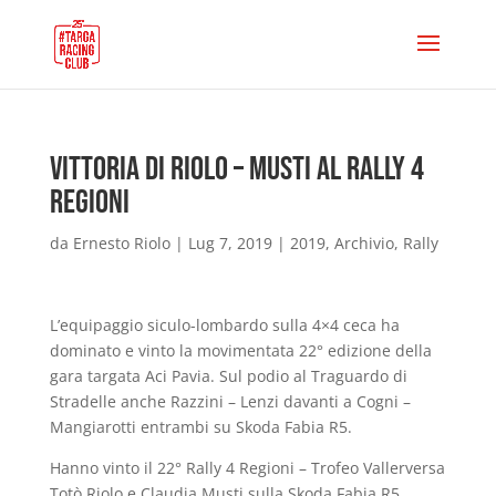
Vittoria di Riolo – Musti al Rally 4
Regioni
da
Ernesto Riolo
|
Lug 7, 2019
|
2019
,
Archivio
,
Rally
L’equipaggio siculo-lombardo sulla 4×4 ceca ha
dominato e vinto la movimentata 22° edizione della
gara targata Aci Pavia. Sul podio al Traguardo di
Stradelle anche Razzini – Lenzi davanti a Cogni –
Mangiarotti entrambi su Skoda Fabia R5.
Hanno vinto il 22° Rally 4 Regioni – Trofeo Vallerversa
Totò Riolo e Claudia Musti sulla Skoda Fabia R5