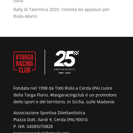
Italia
Rally di Taormina 2025: rimonta da applausi per
Riolo–Marin
Fondata nel 1998 da Totò Riolo a Cerda (PA) cuore
della Targa Florio, #targaracingclub è un promotore
dello sport e del territorio, in Sicilia, sulle Madonie.
Associazione Sportiva Dilettantistica
Piazza Dott. Ilardi 9, Cerda (PA) 90010
P. IVA: 04589270828