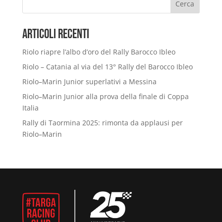
Cerca
Articoli Recenti
Riolo riapre l’albo d’oro del Rally Barocco Ibleo
Riolo – Catania al via del 13° Rally del Barocco Ibleo
Riolo–Marin Junior superlativi a Messina
Riolo–Marin Junior alla prova della finale di Coppa
Italia
Rally di Taormina 2025: rimonta da applausi per
Riolo–Marin