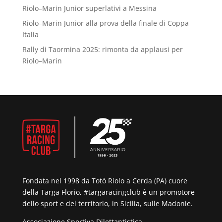
Riolo–Marin Junior superlativi a Messina
Riolo–Marin Junior alla prova della finale di Coppa
Italia
Rally di Taormina 2025: rimonta da applausi per
Riolo–Marin
Fondata nel 1998 da Totò Riolo a Cerda (PA) cuore
della Targa Florio, #targaracingclub è un promotore
dello sport e del territorio, in Sicilia, sulle Madonie.
Associazione Sportiva Dilettantistica