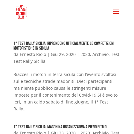
1° Test Rally Sicilia: riprendono ufficialmente le competizioni
motoristiche in Sicilia
da
Ernesto Riolo
|
Giu 29, 2020
|
2020
,
Archivio
,
Test
,
Test Rally Sicilia
Riaccesi i motori in terra sicula con l’evento svoltosi
sulle tecniche strade madoniti. Dieci partecipanti,
ma niente pubblico causa le stringenti misure
imposte per il contenimento del Covid-19 Si è svolto
ieri, in un caldo sabato di fine giugno, il 1° Test
Rally...
1° Test Rally Sicilia: macchina organizzativa a pieno ritmo
da
Ernesto Riolo
|
Giu 23, 2020
|
2020
,
Archivio
,
Test
,