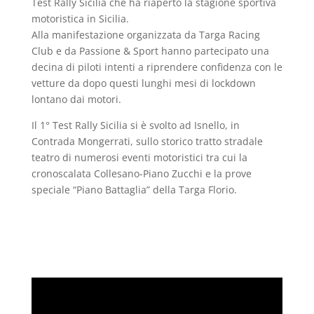
Test Rally Sicilia che ha riaperto la stagione sportiva
motoristica in Sicilia.
Alla manifestazione organizzata da Targa Racing
Club e da Passione & Sport hanno partecipato una
decina di piloti intenti a riprendere confidenza con le
vetture da dopo questi lunghi mesi di lockdown
lontano dai motori.
Il 1° Test Rally Sicilia si è svolto ad Isnello, in
Contrada Mongerrati, sullo storico tratto stradale
teatro di numerosi eventi motoristici tra cui la
cronoscalata Collesano-Piano Zucchi e la prove
speciale “Piano Battaglia” della Targa Florio.