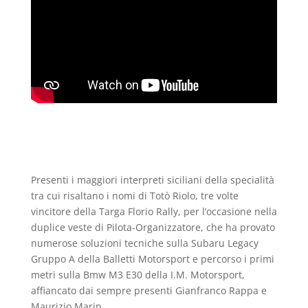
Presenti i maggiori interpreti siciliani della specialità
tra cui risaltano i nomi di Totò Riolo, tre volte
vincitore della Targa Florio Rally, per l’occasione nella
duplice veste di Pilota-Organizzatore, che ha provato
numerose soluzioni tecniche sulla Subaru Legacy
Gruppo A della Balletti Motorsport e percorso i primi
metri sulla Bmw M3 E30 della I.M. Motorsport,
affiancato dai sempre presenti Gianfranco Rappa e
Maurizio Marin.