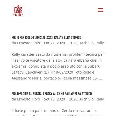
Podio per Riolo-Floris al XXXII Rallye Elba Storico
da
Ernesto Riolo
|
Ott 21, 2020
|
2020
,
Archivio
,
Rally
Rally caratterizzato da numerosi problemi tecnici per
il sei volte vincitore della storica gara elbana che, in
extremis, conquista il podio assoluto con la Subaru
Legacy. Capoliveri (LI), lì 19/09/2020 Totò Riolo e
Alessandro Floris, portacolori della messinese CST...
Riolo-Floris su Subaru Legacy al XXXII Rallye Elba Storico
da
Ernesto Riolo
|
Set 16, 2020
|
2020
,
Archivio
,
Rally
Il forte pilota palermitano di Cerda ritrova l’amico