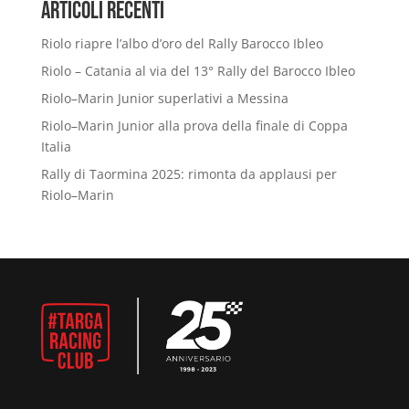
Articoli Recenti
Riolo riapre l’albo d’oro del Rally Barocco Ibleo
Riolo – Catania al via del 13° Rally del Barocco Ibleo
Riolo–Marin Junior superlativi a Messina
Riolo–Marin Junior alla prova della finale di Coppa
Italia
Rally di Taormina 2025: rimonta da applausi per
Riolo–Marin