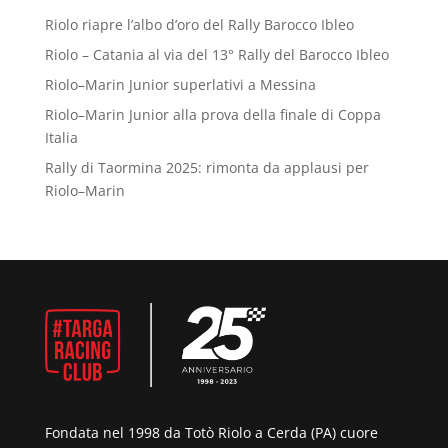
Riolo riapre l’albo d’oro del Rally Barocco Ibleo
Riolo – Catania al via del 13° Rally del Barocco Ibleo
Riolo–Marin Junior superlativi a Messina
Riolo–Marin Junior alla prova della finale di Coppa
Italia
Rally di Taormina 2025: rimonta da applausi per
Riolo–Marin
Fondata nel 1998 da Totò Riolo a Cerda (PA) cuore