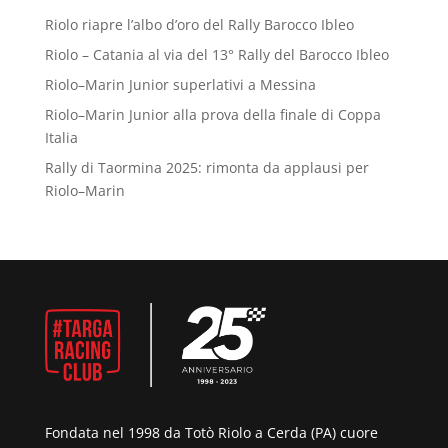
Riolo riapre l’albo d’oro del Rally Barocco Ibleo
Riolo – Catania al via del 13° Rally del Barocco Ibleo
Riolo–Marin Junior superlativi a Messina
Riolo–Marin Junior alla prova della finale di Coppa
Italia
Rally di Taormina 2025: rimonta da applausi per
Riolo–Marin
Fondata nel 1998 da Totò Riolo a Cerda (PA) cuore