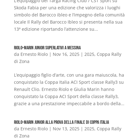
L’equipaggio del Targa Racing Club / CST Sport su
Skoda Fabia per una edizione che valorizza i luoghi
simbolo del Barocco ibleo e l’impegno della comunità
locale Il Rally del Barocco Ibleo si presenta nella sua
13ª edizione riportando l’attenzione su...
Riolo–Marin Junior superlativi a Messina
da
Ernesto Riolo
|
Nov 16, 2025
|
2025
,
Coppa Rally
di Zona
L’equipaggio figlio d’arte, con una gara maiuscola, ha
conquistato la Coppa Italia ACI Sport classe Rally3 su
Renault Clio. Ernesto Riolo e Giulia Marin hanno
conquistato la Coppa ACI Sport della classe Rally3,
grazie a una prestazione impeccabile a bordo della...
Riolo–Marin Junior alla prova della finale di Coppa Italia
da
Ernesto Riolo
|
Nov 13, 2025
|
2025
,
Coppa Rally
di Zona