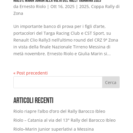
Riolo e Marin Junior alla volta del Rally Taormina 2025
da
Ernesto Riolo
|
Ott 16, 2025
|
2025
,
Coppa Rally di
Zona
Un importante banco di prova per i figli d’arte,
portacolori del Targa Racing Club e CST Sport, su
Renault Clio Rally3 nell’ultimo round del CRZ 9ª Zona
in vista della finale Nazionale Tirreno Messina di
metà novembre. Ernesto Riolo e Giulia Marin si...
« Post precedenti
Cerca
Articoli Recenti
Riolo riapre l’albo d’oro del Rally Barocco Ibleo
Riolo – Catania al via del 13° Rally del Barocco Ibleo
Riolo–Marin Junior superlativi a Messina