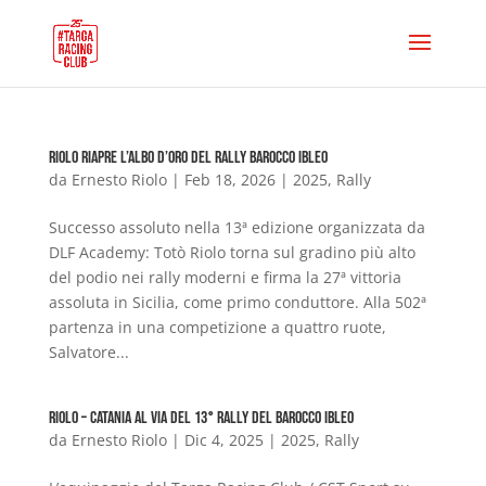
Riolo riapre l’albo d’oro del Rally Barocco Ibleo
da
Ernesto Riolo
|
Feb 18, 2026
|
2025
,
Rally
Successo assoluto nella 13ª edizione organizzata da
DLF Academy: Totò Riolo torna sul gradino più alto
del podio nei rally moderni e firma la 27ª vittoria
assoluta in Sicilia, come primo conduttore. Alla 502ª
partenza in una competizione a quattro ruote,
Salvatore...
Riolo – Catania al via del 13° Rally del Barocco Ibleo
da
Ernesto Riolo
|
Dic 4, 2025
|
2025
,
Rally