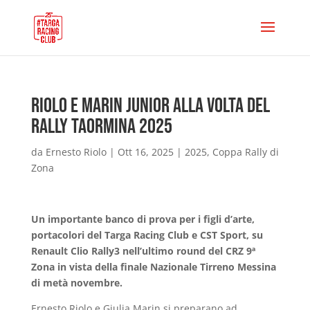
Riolo e Marin Junior alla volta del
Rally Taormina 2025
da
Ernesto Riolo
|
Ott 16, 2025
|
2025
,
Coppa Rally di
Zona
Un importante banco di prova per i figli d’arte,
portacolori del Targa Racing Club e CST Sport, su
Renault Clio Rally3 nell’ultimo round del CRZ 9ª
Zona in vista della finale Nazionale Tirreno Messina
di metà novembre.
Ernesto Riolo e Giulia Marin si preparano ad