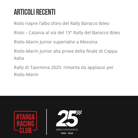
Articoli Recenti
Riolo riapre l’albo d’oro del Rally Barocco Ibleo
Riolo – Catania al via del 13° Rally del Barocco Ibleo
Riolo–Marin Junior superlativi a Messina
Riolo–Marin Junior alla prova della finale di Coppa
Italia
Rally di Taormina 2025: rimonta da applausi per
Riolo–Marin