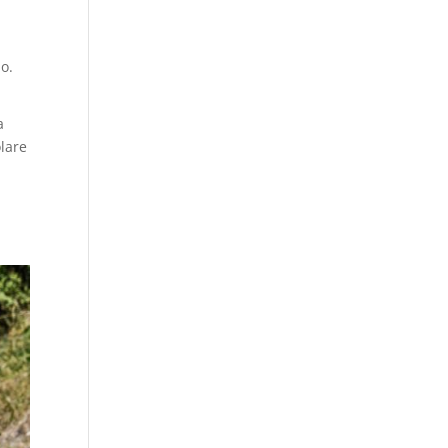
lo.
a
olare