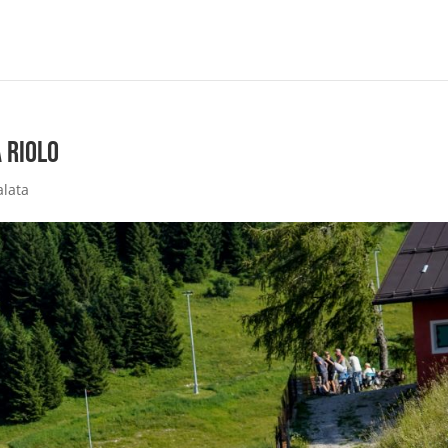
 Riolo
alata