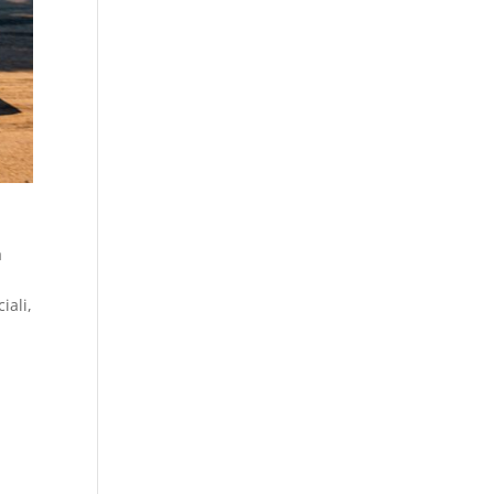
a
iali,