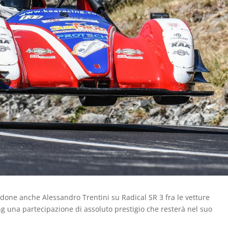
ndone anche Alessandro Trentini su Radical SR 3 fra le vetture
g una partecipazione di assoluto prestigio che resterà nel suo