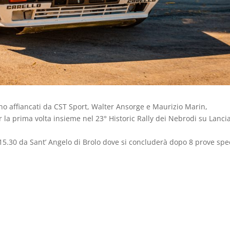
sono affiancati da CST Sport, Walter Ansorge e Maurizio Marin,
 la prima volta insieme nel 23° Historic Rally dei Nebrodi su Lanci
e 15.30 da Sant’ Angelo di Brolo dove si concluderà dopo 8 prove spec