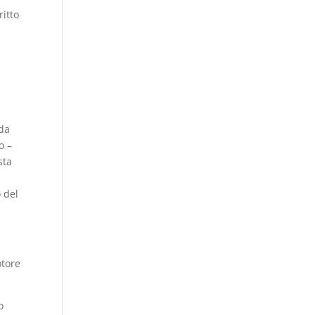
ritto
 da
o –
sta
 del
e
otore
o