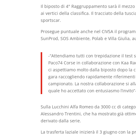
Il biposto di 4° Raggruppamento sarà il mezzo c
ai vertici della classifica. Il tracciato della t
sportscar.
Prosegue puntuale anche nel CIVSA il program
SunProd, SOS Ambiente, Polab e Villa Giulia, au
-“Attendiamo tutti con trepidazione il tes
Paco74 Corse in collaborazione con Kaa Raci
ci aspettiamo molto dalla biposto dopo la 
gara raccogliendo rapidamente riferimenti 
campionato. La nostra collaborazione si all
quale ho accettato con entusiasmo l’invito”-
Sulla Lucchini Alfa Romeo da 3000 cc di cate
Alessandro Trentini, che ha mostrato già otti
derivato dalla serie.
La trasferta laziale inizierà il 3 giugno con la