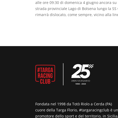
alle ore 09:30 di domenica 4 giugno ancora su 
strada provinciale Lago di Bolsena lungo la SS
rimarrà dislocato, come sempre, vicino alla line
Fondata nel 1998 da Totò Riolo a Cerda (PA)
cuore della Targa Florio, #targaracingclub è u
promotore dello sport e del territorio, in Sicilia