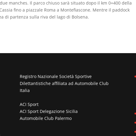
due manches. Il parco chiuso sarà situato dopo il km 0+400 della
 Cassia fino a piazzale Roma a Montefiascone. Mentre il paddock
a di partenza sulla riva del lago di Bolsena.
Registro Nazionale Società Sportive
Dilettantistiche affiliata ad
Automobile Club
Italia
ACI Sport
ACI Sport Delegazione Sicilia
Automobile Club Palermo
n
,