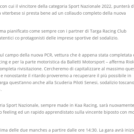
on cui il vincitore della categoria Sport Nazionale 2022, punterà d
uscia viterbese si presta bene ad un collaudo completo della nuova
ma pianificato come sempre con i partner di Targa Racing Club
tentici co protagonisti delle imprese sportive del sodalizio.
t sul campo della nuova PCR, vettura che è appena stata completata
ng e per la parte motoristica da Balletti Motorsport – afferma Riol
completa rivisitazione. Cercheremo di capitalizzare al massimo que
e nonostante il ritardo proveremo a recuperare il più possibile in
arga quest’anno anche alla Scuderia Piloti Senesi, sodalizio toscano
.
goria Sport Nazionale, sempre made in Kaa Racing, sarà nuovament
mo feeling ed un rapido apprendistato sulla vincente biposto con m
 prima delle due manches a partire dalle ore 14:30. La gara avrà inizi