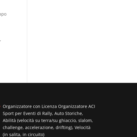
uppo
,
Organizzatore con Licenza Organizzatore ACI
Sport per Eventi di Rally, Auto Storiche,
Abilità (velocità su terra/su ghiaccio, slalom,
challenge, accelerazione, drifting), Velocità
(in salita, in circuito)