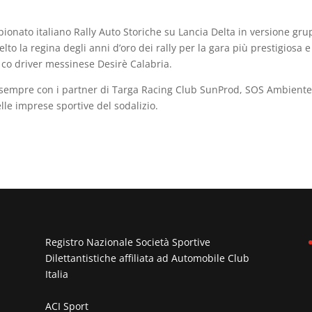
pionato italiano Rally Auto Storiche su Lancia Delta in versione gr
lto la regina degli anni d’oro dei rally per la gara più prestigiosa e
 co driver messinese Desirè Calabria.
sempre con i partner di Targa Racing Club SunProd, SOS Ambiente
elle imprese sportive del sodalizio.
Registro Nazionale Società Sportive
Dilettantistiche affiliata ad
Automobile Club
Italia
ACI Sport