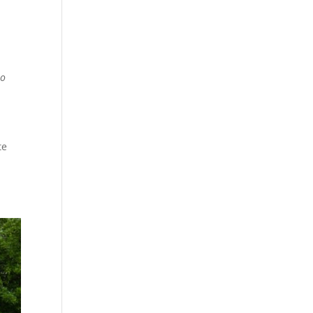
mo
te