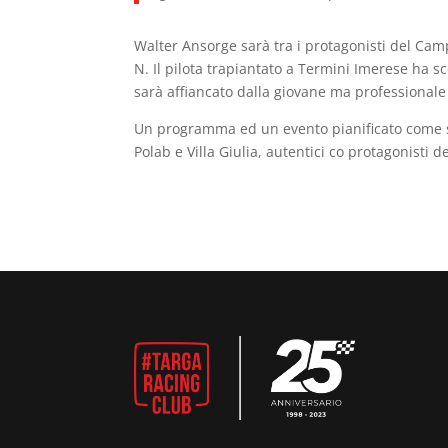
Walter Ansorge sarà tra i protagonisti del Cam
N. Il pilota trapiantato a Termini Imerese ha sce
sarà affiancato dalla giovane ma professionale
Un programma ed un evento pianificato come 
Polab e Villa Giulia, autentici co protagonisti d