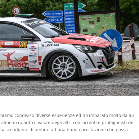
biamo condiviso diverse esperienze ed ho imparato molto da lui –
 almeno quanto il valore degli altri concorrenti e protagonisti del
n nascondiamo di ambire ad una buona prestazione che possa