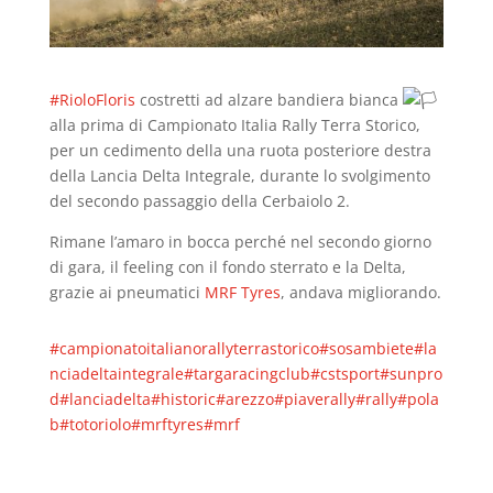
#RioloFloris
costretti ad alzare bandiera bianca
alla prima di Campionato Italia Rally Terra Storico,
per un cedimento della una ruota posteriore destra
della Lancia Delta Integrale, durante lo svolgimento
del secondo passaggio della Cerbaiolo 2.
Rimane l’amaro in bocca perché nel secondo giorno
di gara, il feeling con il fondo sterrato e la Delta,
grazie ai pneumatici
MRF Tyres
, andava migliorando.
#campionatoitalianorallyterrastorico
#sosambiete
#la
nciadeltaintegrale
#targaracingclub
#cstsport
#sunpro
d
#lanciadelta
#historic
#arezzo
#piaverally
#rally
#pola
b
#totoriolo
#mrftyres
#mrf