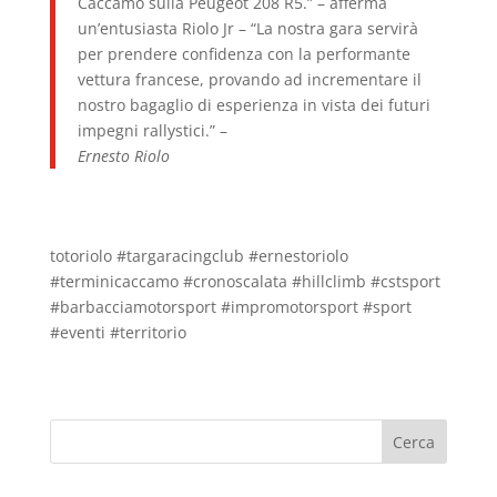
Caccamo sulla Peugeot 208 R5.” – afferma
un’entusiasta Riolo Jr – “La nostra gara servirà
per prendere confidenza con la performante
vettura francese, provando ad incrementare il
nostro bagaglio di esperienza in vista dei futuri
impegni rallystici.” –
Ernesto Riolo
totoriolo #targaracingclub #ernestoriolo
#terminicaccamo #cronoscalata #hillclimb #cstsport
#barbacciamotorsport #impromotorsport #sport
#eventi #territorio
Cerca