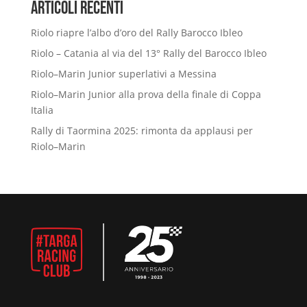
Articoli Recenti
Riolo riapre l’albo d’oro del Rally Barocco Ibleo
Riolo – Catania al via del 13° Rally del Barocco Ibleo
Riolo–Marin Junior superlativi a Messina
Riolo–Marin Junior alla prova della finale di Coppa
Italia
Rally di Taormina 2025: rimonta da applausi per
Riolo–Marin