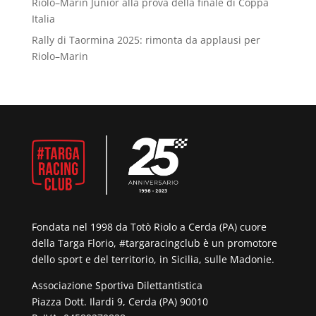
Riolo–Marin Junior alla prova della finale di Coppa
Italia
Rally di Taormina 2025: rimonta da applausi per
Riolo–Marin
Fondata nel 1998 da Totò Riolo a Cerda (PA) cuore
della Targa Florio, #targaracingclub è un promotore
dello sport e del territorio, in Sicilia, sulle Madonie.
Associazione Sportiva Dilettantistica
Piazza Dott. Ilardi 9, Cerda (PA) 90010