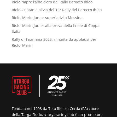
Riolo riapre l’albo d’oro del Rally Barocco Ibleo
Riolo – Catania al via del 13° Rally del Barocco Ibleo
Riolo–Marin Junior superlativi a Messina
Riolo–Marin Junior alla prova della finale di Coppa
Italia
Rally di Taormina 2025: rimonta da applausi per
Riolo–Marin
Fondata nel 1998 da Totò Riolo a Cerda (PA) cuore
della Targa Florio, #targaracingclub è un promotore