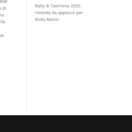
 BMW
Rally di Taormina 2025:
o di
rimonta da applausi per
ora
Riolo–Marin
lle
rve