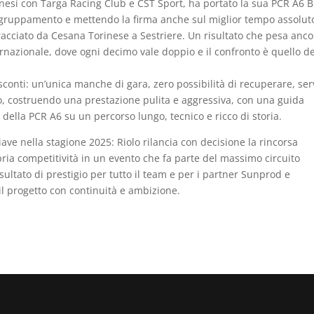
 Senesi con Targa Racing Club e CST Sport, ha portato la sua PCR A6
aggruppamento e mettendo la firma anche sul miglior tempo assolut
tracciato da Cesana Torinese a Sestriere. Un risultato che pesa anc
rnazionale, dove ogni decimo vale doppio e il confronto è quello de
sconti: un’unica manche di gara, zero possibilità di recuperare, se
ato, costruendo una prestazione pulita e aggressiva, con una guida
à della PCR A6 su un percorso lungo, tecnico e ricco di storia.
e nella stagione 2025: Riolo rilancia con decisione la rincorsa
pria competitività in un evento che fa parte del massimo circuito
isultato di prestigio per tutto il team e per i partner Sunprod e
l progetto con continuità e ambizione.