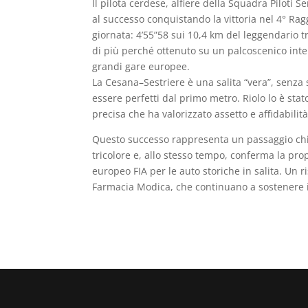
Il pilota cerdese, alfiere della Squadra Piloti
al successo conquistando la vittoria nel 4° R
giornata: 4’55”58 sui 10,4 km del leggendario 
di più perché ottenuto su un palcoscenico inte
grandi gare europee.
La Cesana–Sestriere è una salita “vera”, senza 
essere perfetti dal primo metro. Riolo lo è st
precisa che ha valorizzato assetto e affidabilit
Questo successo rappresenta un passaggio chiav
tricolore e, allo stesso tempo, conferma la pro
europeo FIA per le auto storiche in salita. Un r
Farmacia Modica, che continuano a sostenere i