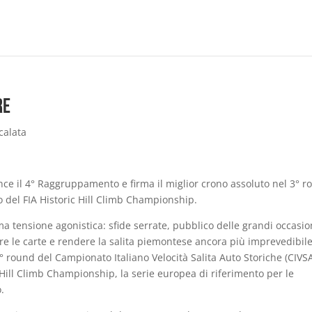
re
calata
nce il 4° Raggruppamento e firma il miglior crono assoluto nel 3° 
del FIA Historic Hill Climb Championship.
a tensione agonistica: sfide serrate, pubblico delle grandi occasio
re le carte e rendere la salita piemontese ancora più imprevedibile
° round del Campionato Italiano Velocità Salita Auto Storiche (CIVSA
ill Climb Championship, la serie europea di riferimento per le
.