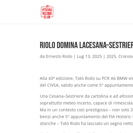
Riolo domina laCesana–Sestrie
da
Ernesto Riolo
|
Lug 13, 2025
|
2025
,
Cronos
Alla 43ª edizione, Totò Riolo su PCR A6 BMW vi
del CIVSA, valido anche come 5° appuntamento 
Una Cesana–Sestriere da cartolina e ad altissim
soprattutto meteo incerto, capace di rimescola
Ma in un contesto così prestigioso – non solo 3
bensì anche 5° appuntamento del FIA Historic H
storiche – Totò Riolo ha lasciato un segno netto