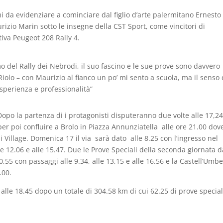
i da evidenziare a cominciare dal figlio d’arte palermitano Ernesto
urizio Marin sotto le insegne della CST Sport, come vincitori di
tiva Peugeot 208 Rally 4.
o del Rally dei Nebrodi, il suo fascino e le sue prove sono davvero
Riolo – con Maurizio al fianco un po’ mi sento a scuola, ma il senso 
sperienza e professionalità”
Dopo la partenza di i protagonisti disputeranno due volte alle 17,24
er poi confluire a Brolo in Piazza Annunziatella alle ore 21.00 dov
i Village. Domenica 17 il via sarà dato alle 8.25 con l’ingresso nel
lle 12.06 e alle 15.47. Due le Prove Speciali della seconda giornata d
10,55 con passaggi alle 9.34, alle 13,15 e alle 16.56 e la Castell’Umb
.00.
à alle 18.45 dopo un totale di 304.58 km di cui 62.25 di prove special