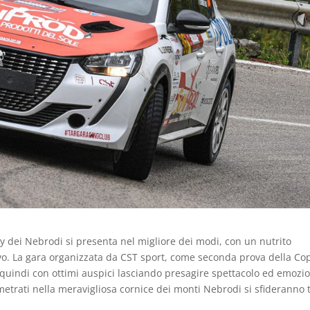
ally dei Nebrodi si presenta nel migliore dei modi, con un nutrito
tivo. La gara organizzata da CST sport, come seconda prova della C
 quindi con ottimi auspici lasciando presagire spettacolo ed emozio
ometrati nella meravigliosa cornice dei monti Nebrodi si sfideranno 