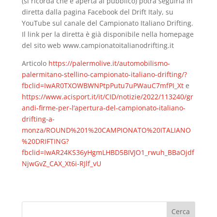
(si ricorda che è aperta al pubblico) potrà seguirla in
diretta dalla pagina Facebook del Drift Italy, su
YouTube sul canale del Campionato Italiano Drifting.
Il link per la diretta è già disponibile nella homepage
del sito web www.campionatoitalianodrifting.it
Articolo
https://palermolive.it/automobilismo-
palermitano-stellino-campionato-italiano-drifting/?
fbclid=IwAR0TXOWBWNPtpPutu7uPWauC7mfPI_Xt
e
https://www.acisport.it/it/CID/notizie/2022/113240/gr
andi-firme-per-l’apertura-del-campionato-italiano-
drifting-a-
monza/ROUND%201%20CAMPIONATO%20ITALIANO
%20DRIFTING?
fbclid=IwAR24KS36yHgmLHBD5BIVJO1_rwuh_BBaOjdf
NjwGvZ_CAX_Xt6i-RJlf_vU
Cerca