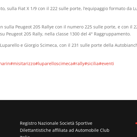
, sulla Fiat X 1/9 con il 222 sulle porte, l’equipaggio formato da Lu
 sulla Peugeot 205 Rallye con il numero 225 sulle porte, e con il 2
su Peugeot 205 Rally, nella classe 1300 del 4° Raggruppamento.
 Luparello e Giorgio Scimeca, con il 231 sulle porte della Autobianc
marin
#misitarizzo
#luparelloscimeca
#rally
#sicilia
#eventi
Registro Nazionale Società Sportive
Dilettantistiche affiliata ad
Automobile Club