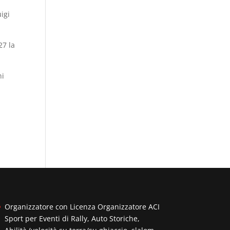
igi
27 la
hi
Organizzatore con Licenza Organizzatore ACI
Sport per Eventi di Rally, Auto Storiche,