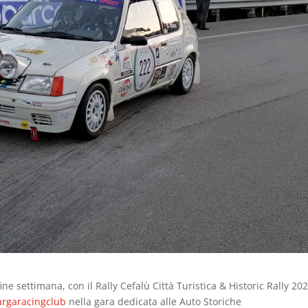
ine settimana, con il Rally Cefalù Città Turistica & Historic Rally 202
argaracingclub
nella gara dedicata alle Auto Storiche