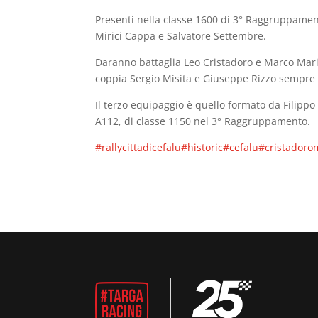
Presenti nella classe 1600 di 3° Raggruppamento
Mirici Cappa e Salvatore Settembre.
Daranno battaglia Leo Cristadoro e Marco Marin
coppia Sergio Misita e Giuseppe Rizzo sempre 
Il terzo equipaggio è quello formato da Filippo
A112, di classe 1150 nel 3° Raggruppamento.
#rallycittadicefalu
#historic
#cefalu
#cristadoro