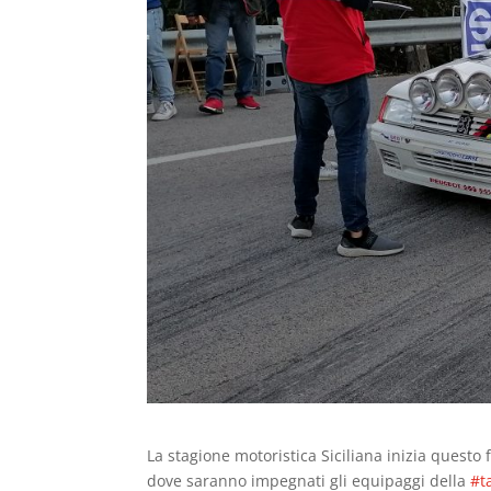
La stagione motoristica Siciliana inizia questo f
dove saranno impegnati gli equipaggi della
#t