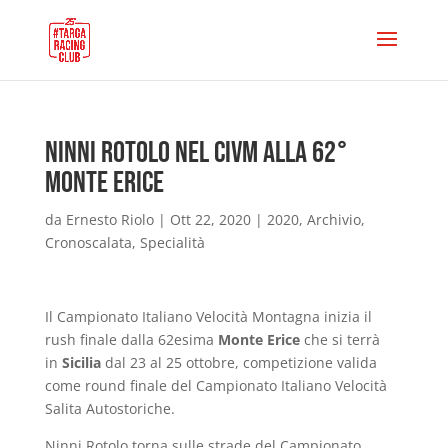
Ninni Rotolo nel CIVM alla 62°
Monte Erice
da
Ernesto Riolo
|
Ott 22, 2020
|
2020
,
Archivio
,
Cronoscalata
,
Specialità
Il Campionato Italiano Velocità Montagna inizia il
rush finale dalla 62esima
Monte Erice
che si terrà
in
Sicilia
dal 23 al 25 ottobre, competizione valida
come round finale del Campionato Italiano Velocità
Salita Autostoriche.
Ninni Rotolo torna sulle strade del Campionato