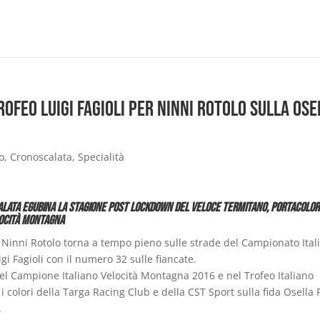
ofeo Luigi Fagioli per Ninni Rotolo sulla Ose
o
,
Cronoscalata
,
Specialità
calata egubina la stagione post lockdown del veloce termitano, portacolor
locità Montagna
, Ninni Rotolo torna a tempo pieno sulle strade del Campionato Ital
gi Fagioli con il numero 32 sulle fiancate.
 nel Campione Italiano Velocità Montagna 2016 e nel Trofeo Italiano
 colori della Targa Racing Club e della CST Sport sulla fida Osella
.