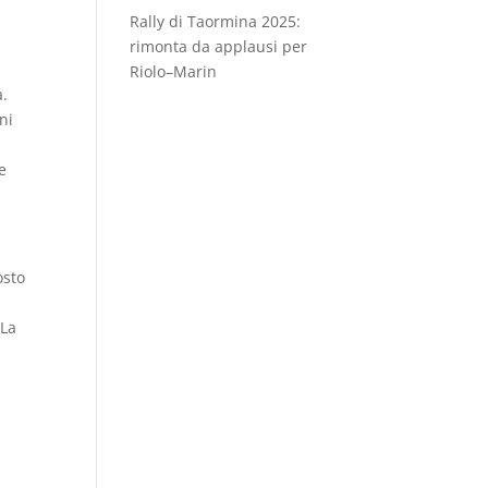
Rally di Taormina 2025:
rimonta da applausi per
Riolo–Marin
a.
ni
le
osto
 La