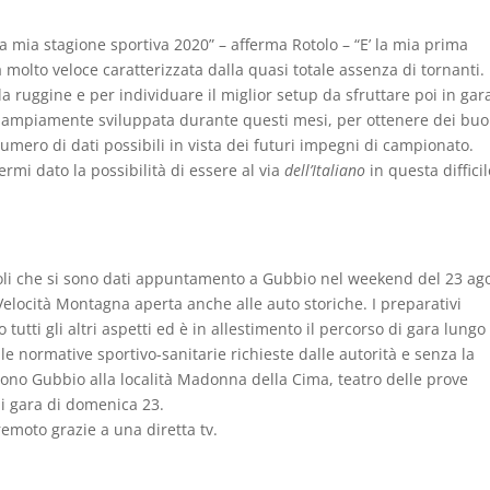
ella mia stagione sportiva 2020” – afferma Rotolo – “E’ la mia prima
 molto veloce caratterizzata dalla quasi totale assenza di tornanti.
la ruggine e per individuare il miglior setup da sfruttare poi in gar
ta ampiamente sviluppata durante questi mesi, per ottenere dei buo
numero di dati possibili in vista dei futuri impegni di campionato.
ermi dato la possibilità di essere al via
dell’Italiano
in questa diffici
Fagioli che si sono dati appuntamento a Gubbio nel weekend del 23 ag
elocità Montagna aperta anche alle auto storiche. I preparativi
utti gli altri aspetti ed è in allestimento il percorso di gara lungo
le normative sportivo-sanitarie richieste dalle autorità e senza la
ono Gubbio alla località Madonna della Cima, teatro delle prove
 di gara di domenica 23.
remoto grazie a una diretta tv.