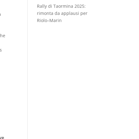
Rally di Taormina 2025:
rimonta da applausi per
a
Riolo–Marin
The
s
ve