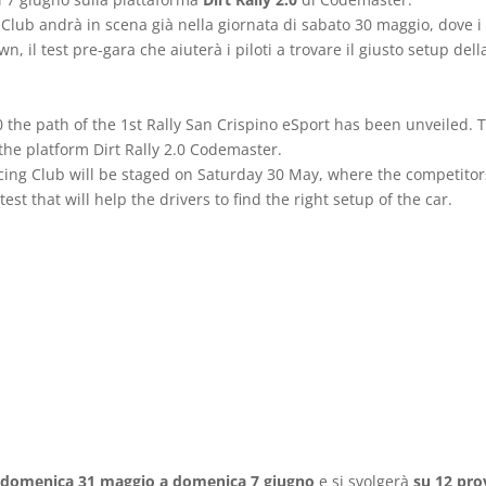
Club andrà in scena già nella giornata di sabato 30 maggio, dove i
 il test pre-gara che aiuterà i piloti a trovare il giusto setup dell
 the path of the 1st Rally San Crispino eSport has been unveiled. 
 the platform Dirt Rally 2.0 Codemaster.
cing Club will be staged on Saturday 30 May, where the competitor
st that will help the drivers to find the right setup of the car.
a domenica 31 maggio a domenica 7 giugno
e si svolgerà
su 12 pro