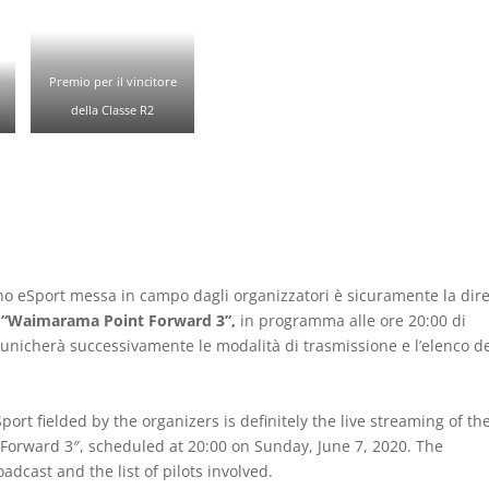
Premio per il vincitore
della Classe R2
pino eSport messa in campo dagli organizzatori è sicuramente la dire
2
“Waimarama Point Forward 3”,
in programma alle ore 20:00 di
nicherà successivamente le modalità di trasmissione e l’elenco d
ort fielded by the organizers is definitely the live streaming of th
t Forward 3″, scheduled at 20:00 on Sunday, June 7, 2020. The
dcast and the list of pilots involved.