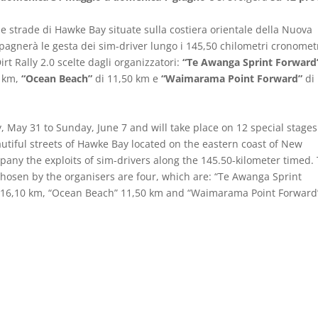
se strade di Hawke Bay situate sulla costiera orientale della Nuova
nerà le gesta dei sim-driver lungo i 145,50 chilometri cronometr
rt Rally 2.0 scelte dagli organizzatori:
“Te Awanga Sprint Forward
0 km,
“Ocean Beach”
di 11,50 km e
“Waimarama Point Forward”
di
y, May 31 to Sunday, June 7 and will take place on 12 special stage
utiful streets of Hawke Bay located on the eastern coast of New
pany the exploits of sim-drivers along the 145.50-kilometer timed.
 chosen by the organisers are four, which are: “Te Awanga Sprint
 16,10 km, “Ocean Beach” 11,50 km and “Waimarama Point Forward