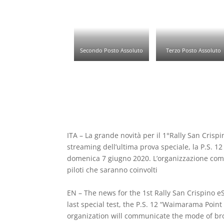
Secondo Posto Assoluto
Terzo Posto Assoluto
ITA – La grande novità per il 1°Rally San Cris
streaming dell’ultima prova speciale, la P.S. 1
domenica 7 giugno 2020. L’organizzazione comu
piloti che saranno coinvolti
EN – The news for the 1st Rally San Crispino eSp
last special test, the P.S. 12 “Waimarama Poin
organization will communicate the mode of broa