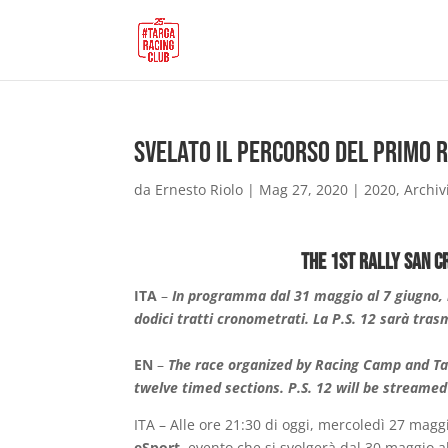
Svelato il percorso del primo 
da
Ernesto Riolo
|
Mag 27, 2020
|
2020
,
Archiv
The 1st Rally San C
ITA
–
In programma dal 31 maggio al 7 giugno, 
dodici tratti cronometrati. La P.S. 12 sarà tras
EN
–
The race organized by Racing Camp and Tar
twelve timed sections. P.S. 12 will be streamed
ITA – Alle ore 21:30 di oggi, mercoledì 27 maggi
eSport,
evento che si svolgerà dal 30 maggio a