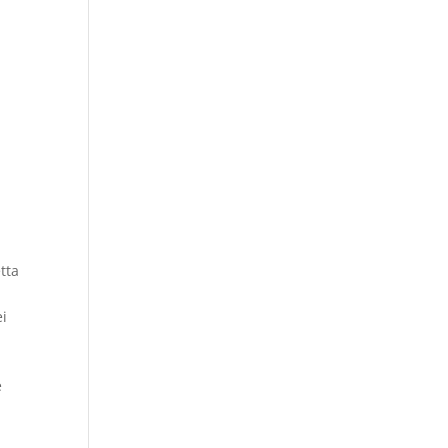
tta
ei
e