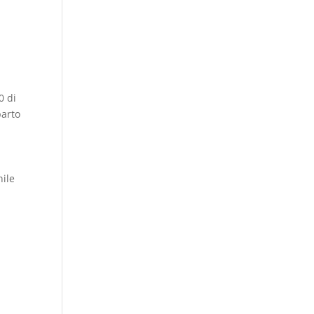
0 di
parto
hile