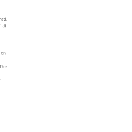
ati.
”
di
s on
 The
”