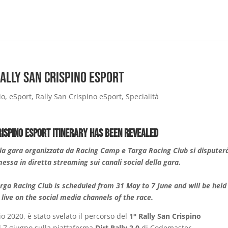
Rally San Crispino eSport
io
,
eSport
,
Rally San Crispino eSport
,
Specialità
rispino eSport itinerary has been revealed
la gara organizzata da Racing Camp e Targa Racing Club si disputer
messa in diretta streaming sui canali social della gara.
ga Racing Club is scheduled from 31 May to 7 June and will be held
 live on the social media channels of the race.
o 2020, è stato svelato il percorso del
1° Rally San Crispino
l 7 giugno sulla piattaforma
Dirt Rally 2.0
di Codemaster.