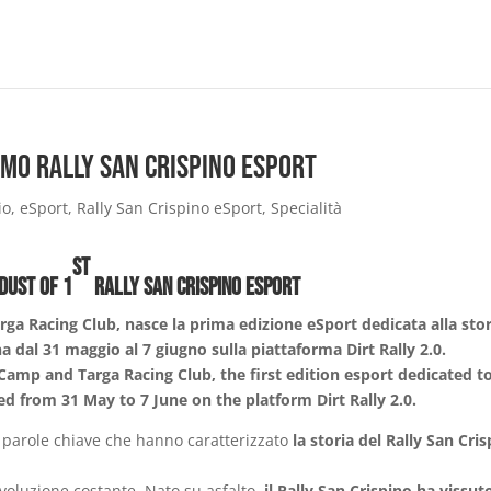
mo Rally San Crispino eSport
io
,
eSport
,
Rally San Crispino eSport
,
Specialità
st
 dust of 1
Rally San Crispino eSport
rga Racing Club, nasce la prima edizione eSport dedicata alla stor
 dal 31 maggio al 7 giugno sulla piattaforma Dirt Rally 2.0.
amp and Targa Racing Club, the first edition esport dedicated t
ed from 31 May to 7 June on the platform Dirt Rally 2.0.
e parole chiave che hanno caratterizzato
la storia del Rally San Cri
voluzione costante. Nato su asfalto,
il Rally San Crispino ha vissut