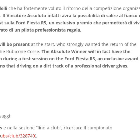
elli
che ha fortemente voluto il ritorno della competizione organiz
e.
Il Vincitore Assoluto infatti avrà la possibilità di salire al fianco 
t sulla Ford Fiesta R5, un esclusivo premio che permetterà di vi
ato di un pilota professionista regala.
ill be present
at the start, who strongly wanted the return of the
 the Rubicone Corse.
The Absolute Winner will in fact have the
 during a test session on the Ford Fiesta R5, an exclusive award
s that driving on a dirt track of a professional driver gives.
saggi:
bs
e nella sezione “find a club”, ricercare il campionato
clubs/club/328740
),