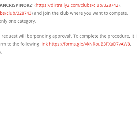
SANCRISPINOR2
” (
https://dirtrally2.com/clubs/club/328742
),
lubs/club/328743
) and join the club where you want to compete.
nly one category.
equest will be ‘pending approval’. To complete the procedure, it i
form to the following
link https://forms.gle/VkNRouB3PXaD7vAW8
,
s.