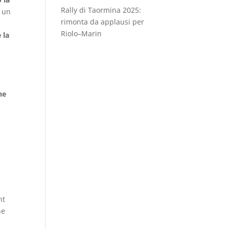
Rally di Taormina 2025:
o un
rimonta da applausi per
Riolo–Marin
 la
he
n
nt
he