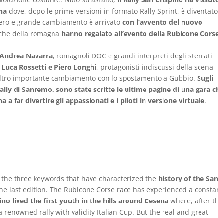
ena
dove, dopo le prime versioni in formato Rally Sprint, è diventat
l vero e grande cambiamento è arrivato
con l’avvento del nuovo
nche della romagna
hanno regalato all’evento della Rubicone Corse
d Andrea Navarra
, romagnoli DOC e grandi interpreti degli sterrati
 Luca Rossetti e Piero Longhi
, protagonisti indiscussi della scena
n altro importante cambiamento con lo spostamento a Gubbio.
Sugli
Rally di Sanremo, sono state scritte le ultime pagine di una gara c
 a far divertire gli appassionati e i piloti in versione virtuale
.
e the three keywords that have characterized the
history of the Sa
 the last edition. The Rubicone Corse race has experienced a consta
ino lived the first youth in the hills around Cesena
where, after t
 a renowned rally with validity Italian Cup. But the real and great