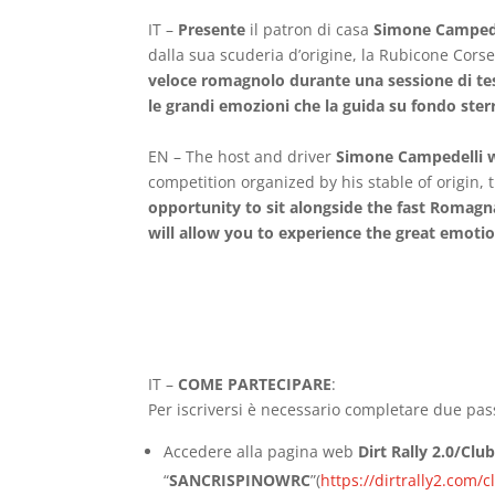
IT –
Presente
il patron di casa
Simone
Camped
dalla sua scuderia d’origine, la Rubicone Cors
veloce romagnolo durante una sessione di tes
le grandi emozioni che la guida su fondo sterr
EN – The host and driver
Simone Campedelli w
competition organized by his stable of origin,
opportunity to sit alongside the fast Romagna
will allow you to experience the great emotion
IT –
COME PARTECIPARE
:
Per iscriversi è necessario completare due pas
Accedere alla pagina web
Dirt Rally 2.0/Clu
“
SANCRISPINOWRC
”(
https://dirtrally2.com/