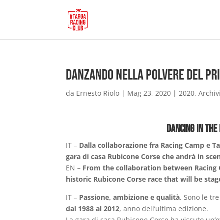
Danzando nella polvere del pri
da
Ernesto Riolo
|
Mag 23, 2020
|
2020
,
Archiv
Dancing in the
IT –
Dalla collaborazione fra Racing Camp e Ta
gara di casa Rubicone Corse che andrà in scena
EN –
From the collaboration between Racing C
historic Rubicone Corse race that will be stag
IT –
Passione, ambizione e qualità
. Sono le tr
dal 1988 al 2012
, anno dell’ultima edizione.
La gara di casa Rubicone Corse ha vissuto un’e