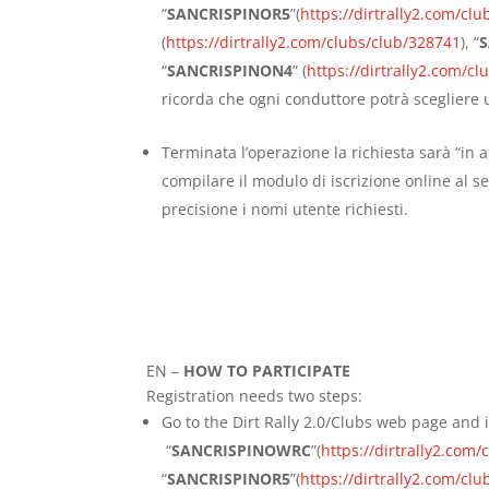
“
SANCRISPINOR5
”(
https://dirtrally2.com/cl
(
https://dirtrally2.com/clubs/club/328741
), “
“
SANCRISPINON4
” (
https://dirtrally2.com/c
ricorda che ogni conduttore potrà scegliere 
Terminata l’operazione la richiesta sarà “in
compilare il modulo di iscrizione online al 
precisione i nomi utente richiesti.
EN –
HOW TO PARTICIPATE
Registration needs two steps:
Go to the Dirt Rally 2.0/Clubs web page and 
“
SANCRISPINOWRC
”(
https://dirtrally2.com
“
SANCRISPINOR5
”(
https://dirtrally2.com/cl