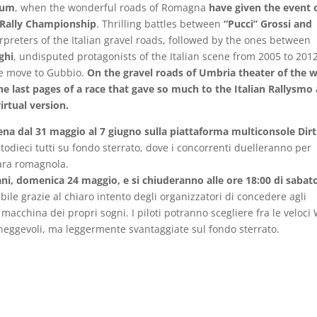
nium
, when the wonderful roads of Romagna
have given the event 
n Rally Championship
. Thrilling battles between
“Pucci” Grossi and
preters of the Italian gravel roads, followed by the ones between
ghi
, undisputed protagonists of the Italian scene from 2005 to 2012
e move to Gubbio.
On the gravel roads of Umbria theater of the 
he last pages of a race that gave so much to the Italian Rallysmo
irtual version.
cena dal 31 maggio al 7 giugno sulla piattaforma multiconsole Dirt
todieci tutti su fondo sterrato, dove i concorrenti duelleranno per
gara romagnola.
mani, domenica 24 maggio, e si chiuderanno alle ore 18:00 di sabat
ile grazie al chiaro intento degli organizzatori di concedere agli
 macchina dei propri sogni. I piloti potranno scegliere fra le veloc
neggevoli, ma leggermente svantaggiate sul fondo sterrato.