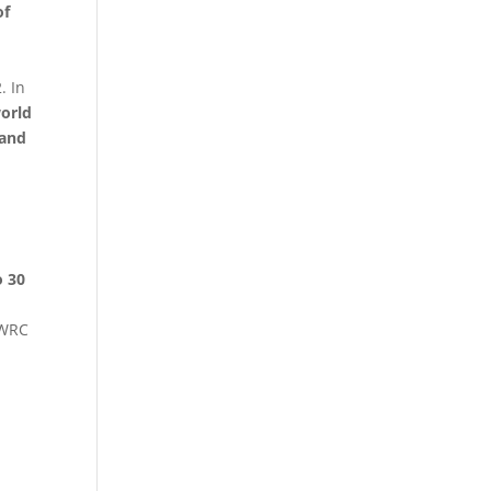
of
. In
world
 and
o 30
i WRC