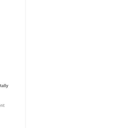
Rally
l
ent