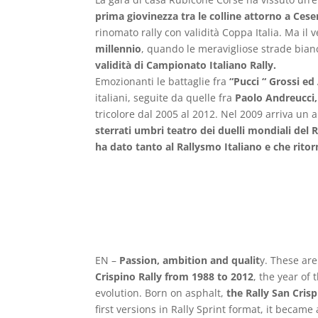
prima giovinezza tra le colline attorno a Ces
rinomato rally con validità Coppa Italia. Ma i
millennio
, quando le meravigliose strade bia
validità di Campionato Italiano Rally.
Emozionanti le battaglie fra
“Pucci “ Grossi e
italiani, seguite da quelle fra
Paolo Andreucci,
tricolore dal 2005 al 2012. Nel 2009 arriva u
sterrati umbri teatro dei duelli mondiali del 
ha dato tanto al Rallysmo Italiano e che ritorna
EN –
Passion, ambition and qualit
y. These ar
Crispino Rally from 1988 to 2012
, the year of
evolution. Born on asphalt,
the Rally San Crisp
first versions in Rally Sprint format, it became