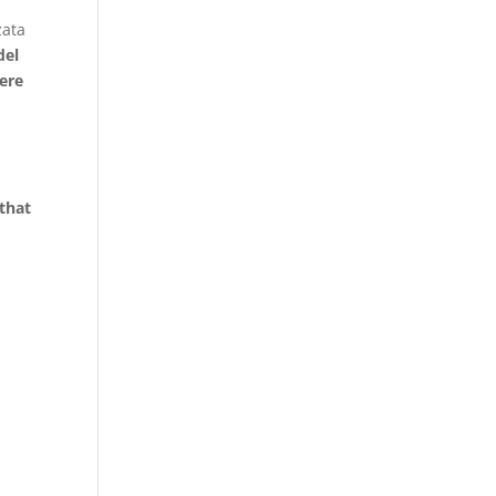
zata
del
vere
 that