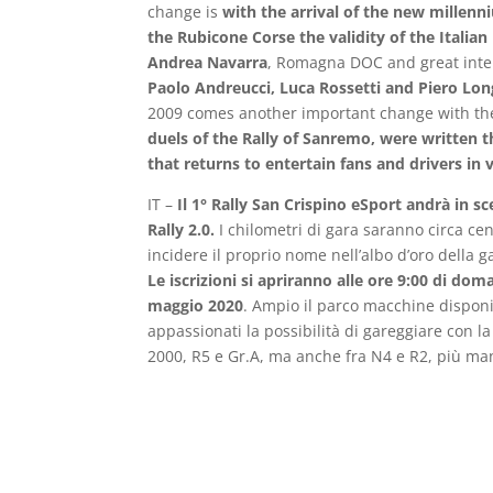
change is
with the arrival of the new millen
the Rubicone Corse the validity of the Italia
Andrea Navarra
, Romagna DOC and great inter
Paolo Andreucci, Luca Rossetti and Piero Lon
2009 comes another important change with th
duels of the Rally of Sanremo, were written t
that returns to entertain fans and drivers in v
IT –
Il 1° Rally San Crispino eSport andrà in s
Rally 2.0.
I chilometri di gara saranno circa cen
incidere il proprio nome nell’albo d’oro della 
Le iscrizioni si apriranno alle ore 9:00 di do
maggio 2020
. Ampio il parco macchine disponib
appassionati la possibilità di gareggiare con la
2000, R5 e Gr.A, ma anche fra N4 e R2, più ma