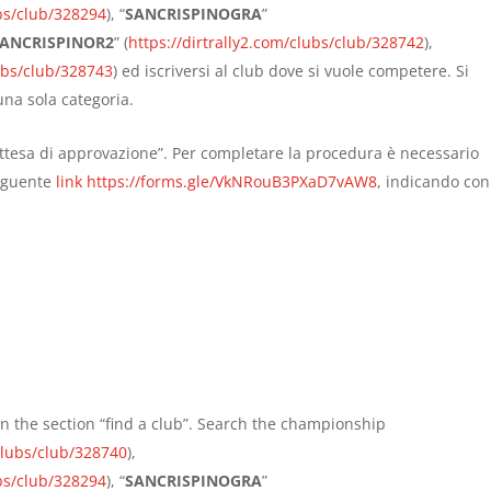
ubs/club/328294
), “
SANCRISPINOGRA
”
SANCRISPINOR2
” (
https://dirtrally2.com/clubs/club/328742
),
lubs/club/328743
) ed iscriversi al club dove si vuole competere. Si
una sola categoria.
 attesa di approvazione”. Per completare la procedura è necessario
seguente
link https://forms.gle/VkNRouB3PXaD7vAW8
, indicando con
in the section “find a club”. Search the championship
/clubs/club/328740
),
ubs/club/328294
), “
SANCRISPINOGRA
”