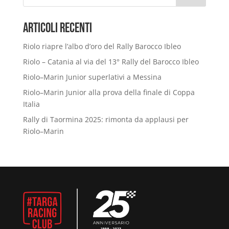
Articoli Recenti
Riolo riapre l’albo d’oro del Rally Barocco Ibleo
Riolo – Catania al via del 13° Rally del Barocco Ibleo
Riolo–Marin Junior superlativi a Messina
Riolo–Marin Junior alla prova della finale di Coppa
Italia
Rally di Taormina 2025: rimonta da applausi per
Riolo–Marin