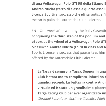
di una Volkswagen Polo GTI R5 della Stiamo
Andrea Nucita (terzo di classe e quarto assol
Licenza Sportiva, successo che gli garantisce l’i
messo in palio dall’Automobil Club Palermo.
EN – One week after winning the Rally Casent
conquering the third step of the podium and t
eSport at the wheel of a Volkswagen Polo GT
Messinese
Andrea Nucita (third in class and f
Sports License, a success that guarantees him t
offered by the Automobile Club Palermo.
La Targa è sempre la Targa. Seppur in una
Club è stata molto complicata, infatti h
quindici secondi. La battaglia contro Andr
virtuale ed è stato un grandissimo piacere
Targa Racing Club per aver organizzato un 
Giovanni Lanzalaco, Vincitore Classifica Piloti 