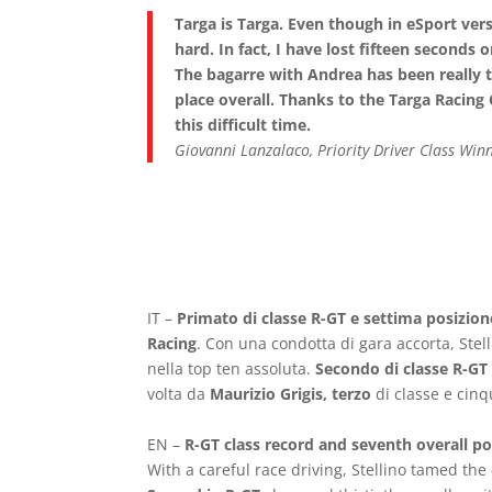
Targa is Targa. Even though in eSport ver
hard. In fact, I have lost fifteen seconds 
The bagarre with Andrea has been really t
place overall. Thanks to the Targa Racing 
this difficult time.
Giovanni Lanzalaco, Priority Driver Class Win
IT –
Primato di classe R-GT e settima posizio
Racing
. Con una condotta di gara accorta, Stel
nella top ten assoluta.
Secondo di classe R-GT
volta da
Maurizio Grigis, terzo
di classe e cin
EN –
R-GT class record and seventh overall po
With a careful race driving, Stellino tamed the