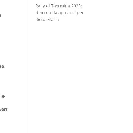
Rally di Taormina 2025:
rimonta da applausi per
n
Riolo–Marin
ara
ng,
vers