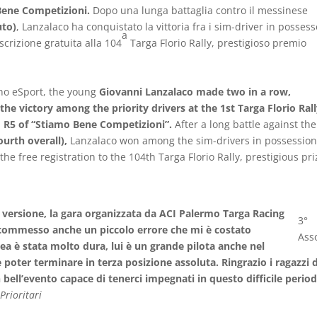
 Bene Competizioni.
Dopo una lunga battaglia contro il messinese
uto)
, Lanzalaco ha conquistato la vittoria fra i sim-driver in possess
a
scrizione gratuita alla 104
Targa Florio Rally, prestigioso premio
ino eSport, the young
Giovanni Lanzalaco made two in a row,
he victory among the priority drivers at the 1st Targa Florio Ral
I R5 of “Stiamo Bene Competizioni”.
After a long battle against the
ourth overall),
Lanzalaco won among the sim-drivers in possession
he free registration to the 104th Targa Florio Rally, prestigious pri
 versione, la gara organizzata da ACI Palermo Targa Racing
3°
o commesso anche un piccolo errore che mi è costato
Ass
ea è stata molto dura, lui è un grande pilota anche nel
 poter terminare in terza posizione assoluta. Ringrazio i ragazzi d
bell’evento capace di tenerci impegnati in questo difficile perio
Prioritari