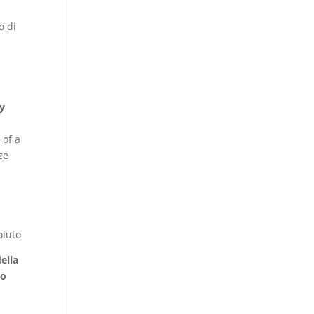
o di
ly
 of a
ze
oluto
ella
do