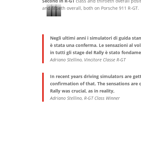
Second in R-GT
class and thirtieth overall posi
and fiftieth overall, both on Porsche 911 R-GT.
3
2
1
°
°
°
C
C
C
Negli ultimi anni i simulatori di guida sta
l
l
l
è stata una conferma. Le sensazioni al v
a
a
a
in tutti gli stage del Rally è stato fondam
s
s
s
Adriano Stellino, Vincitore Classe R-GT
s
s
s
R
R
R
In recent years driving simulators are get
confirmation of that. The sensations are q
-
-
-
Rally was crucial, as in reality,
G
G
G
Adriano Stellino, R-GT Class Winner
T
T
T