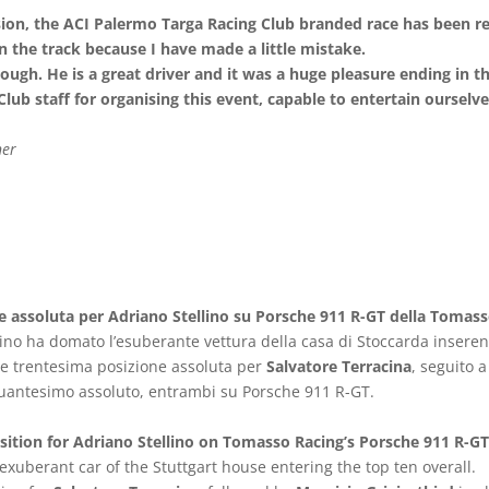
sion, the ACI Palermo Targa Racing Club branded race has been re
on the track because I have made a little mistake.
ough. He is a great driver and it was a huge pleasure ending in th
Club staff for organising this event, capable to entertain ourselve
ner
ne assoluta per Adriano Stellino su Porsche 911 R-GT della Tomas
lino ha domato l’esuberante vettura della casa di Stoccarda insere
e trentesima posizione assoluta per
Salvatore Terracina
, seguito 
quantesimo assoluto, entrambi su Porsche 911 R-GT.
sition for Adriano Stellino on Tomasso Racing’s Porsche 911 R-GT
 exuberant car of the Stuttgart house entering the top ten overall.