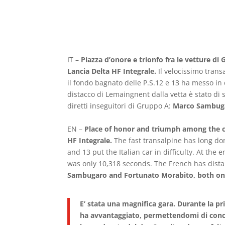
IT –
Piazza d’onore e trionfo fra le vetture d
Lancia Delta HF Integrale.
Il velocissimo tran
il fondo bagnato delle P.S.12 e 13 ha messo in d
distacco di Lemaingnent dalla vetta è stato di s
diretti inseguitori di Gruppo A:
Marco Sambugar
EN –
Place of honor and triumph among the c
HF Integrale.
The fast transalpine has long dom
and 13 put the Italian car in difficulty. At the
was only 10,318 seconds. The French has dist
Sambugaro and Fortunato Morabito, both on L
E’ stata una magnifica gara. Durante la pr
ha avvantaggiato, permettendomi di conclu