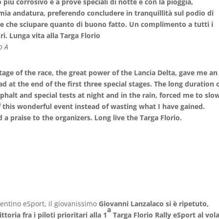
 più corrosivo e a prove speciali di notte e con la pioggia,
mia andatura, preferendo concludere in tranquillità sul podio di
e che sciupare quanto di buono fatto. Un complimento a tutti i
i. Lunga vita alla Targa Florio
o A
stage of the race, the great power of the Lancia Delta, gave me an
ad at the end of the first three special stages. The long duration 
halt and special tests at night and in the rain, forced me to slo
 this wonderful event instead of wasting what I have gained.
 a praise to the organizers. Long live the Targa Florio.
sentino eSport, il giovanissimo
Giovanni Lanzalaco si è ripetuto,
a
oria fra i piloti prioritari alla 1
Targa Florio Rally eSport al vol