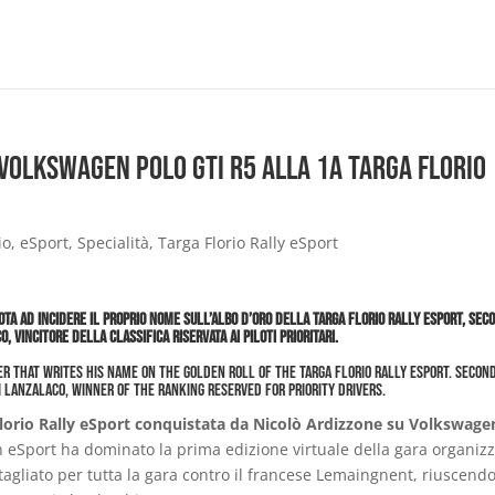
 Volkswagen Polo GTI R5 alla 1a Targa Florio
io
,
eSport
,
Specialità
,
Targa Florio Rally eSport
ota ad incidere il proprio nome sull’albo d’oro della Targa Florio Rally eSport, Sec
vincitore della classifica riservata ai piloti prioritari.
ver that writes his name on the golden roll of the Targa Florio Rally eSport. Secon
 Lanzalaco, winner of the ranking reserved for priority drivers.
Florio Rally eSport conquistata da Nicolò Ardizzone su Volkswage
sh eSport ha dominato la prima edizione virtuale della gara organiz
agliato per tutta la gara contro il francese Lemaingnent, riuscend