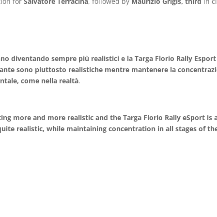
tion for
Salvatore
Terracina
, followed by
Maurizio Grigis, third
in c
nno diventando sempre più realistici e la Targa Florio Rally Esport
olante sono piuttosto realistiche mentre mantenere la concentraz
entale, come nella realtà
.
ting more and more realistic and the Targa Florio Rally eSport is 
uite realistic, while maintaining concentration in all stages of th