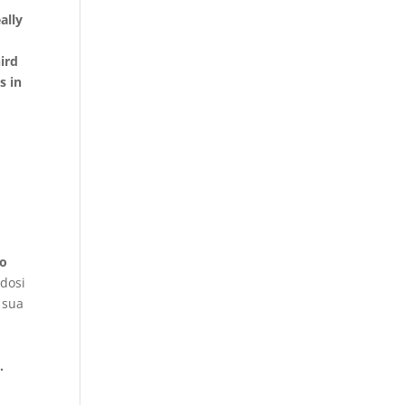
ally
ird
s in
so
ndosi
a sua
.