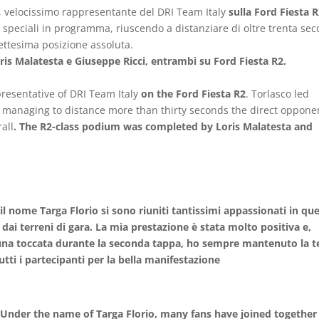
, velocissimo rappresentante del DRI Team Italy
sulla Ford Fiesta 
e speciali in programma, riuscendo a distanziare di oltre trenta sec
settesima posizione assoluta.
oris Malatesta e Giuseppe Ricci, entrambi su Ford Fiesta R2.
presentative of DRI Team Italy
on the Ford Fiesta R2
. Torlasco led
d, managing to distance more than thirty seconds the direct oppone
all
. The R2-class podium was completed by Loris Malatesta and
 il nome Targa Florio si sono riuniti tantissimi appassionati in qu
 dai terreni di gara. La mia prestazione è stata molto positiva e,
una toccata durante la seconda tappa, ho sempre mantenuto la t
tutti i partecipanti per la bella manifestazione
e. Under the name of Targa Florio, many fans have joined together