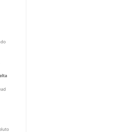
ndo
.
elta
2
lead
oluto