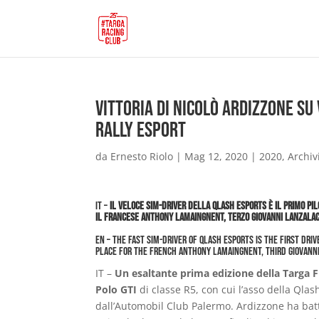
Vittoria di Nicolò Ardizzone su
Rally eSport
da
Ernesto Riolo
|
Mag 12, 2020
|
2020
,
Archiv
IT –
Il veloce Sim-Driver della Qlash eSports è il primo pil
il francese Anthony Lamaingnent, terzo Giovanni Lanzalaco, 
EN – The fast Sim-Driver of Qlash eSports is the first dri
place for the French Anthony Lamaingnent, third Giovanni
IT –
Un esaltante prima edizione della Targa 
Polo GTI
di classe R5, con cui l’asso della Qla
dall’Automobil Club Palermo. Ardizzone ha batt