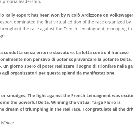
la propria leadership.
lorio Rally eSport has been won by Nicolò Ardizzone on Volkswage
esport dominated the first virtual edition of the race organized by
throughout the race against the French Lemaingnent, managing to
ges.
a condotta senza errori o sbavature. La lotta contro il francese
sonalmente non pensavo di poter sopravanzare la potente Delta.
, un giorno spero di poter realizzare il sogno di trionfare nella g
i e agli organizzatori per questa splendida manifestazione.
 or smudges. The fight against the French Lemaignent was exciti
come the powerful Delta. Winning the virtual Targa Florio is
e dream of triumphing in the real race. I congratulate all the dri
t Winner