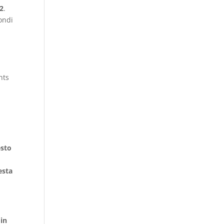
R2
.
ondi
nts
esto
esta
 in