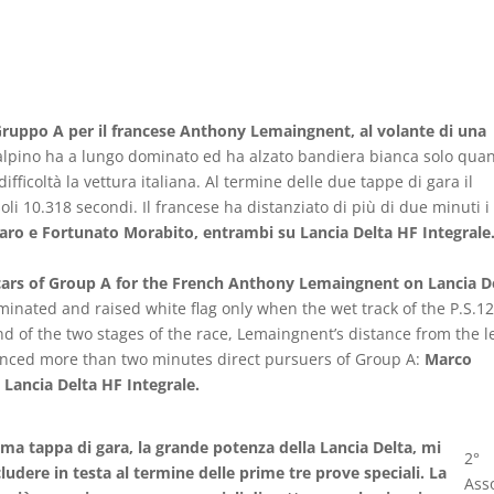
i Gruppo A per il francese Anthony Lemaingnent, al volante di una
salpino ha a lungo dominato ed ha alzato bandiera bianca solo qua
ifficoltà la vettura italiana. Al termine delle due tappe di gara il
oli 10.318 secondi. Il francese ha distanziato di più di due minuti i
o e Fortunato Morabito, entrambi su Lancia Delta HF Integrale
ars of Group A for the French Anthony Lemaingnent on Lancia D
inated and raised white flag only when the wet track of the P.S.1
 end of the two stages of the race, Lemaingnent’s distance from the 
anced more than two minutes direct pursuers of Group A:
Marco
ancia Delta HF Integrale.
ima tappa di gara, la grande potenza della Lancia Delta, mi
2°
dere in testa al termine delle prime tre prove speciali. La
Ass