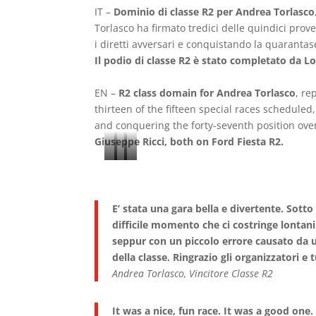
IT –
Dominio di classe R2 per Andrea Torlasco
Torlasco ha firmato tredici delle quindici prov
i diretti avversari e conquistando la quaranta
Il podio di classe R2 è stato completato da L
EN –
R2 class domain for Andrea Torlasco
, re
thirteen of the fifteen special races schedule
and conquering the forty-seventh position over
Giuseppe Ricci, both on Ford Fiesta R2.
3
2
1
°
°
°
C
C
C
E’ stata una gara bella e divertente. Sotto
l
l
l
difficile momento che ci costringe lontani
a
a
a
seppur con un piccolo errore causato da 
s
s
s
della classe. Ringrazio gli organizzatori e 
Andrea Torlasco, Vincitore Classe R2
s
s
s
R
R
R
It was a nice, fun race. It was a good on
2
2
2