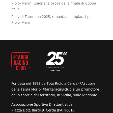
Riolo–Marin Junior alla prova della finale di Coppa
Italia
Rally di Taormina 2025: rimonta da applausi per
Riolo–Marin
Fondata nel 1998 da Totò Riolo a Cerda (PA) cuore
della Targa Florio, #targaracingclub è un promotore
dello sport e del territorio, in Sicilia, sulle Madonie.
Associazione Sportiva Dilettantistica
Piazza Dott. Ilardi 9, Cerda (PA) 90010